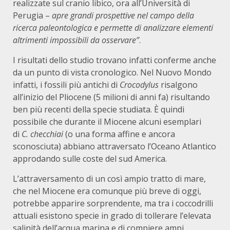
realizzate sul cranio libico, ora all’Università di
Perugia –
apre grandi prospettive nel campo della
ricerca paleontologica e permette di analizzare elementi
altrimenti impossibili da osservare”
.
I risultati dello studio trovano infatti conferme anche
da un punto di vista cronologico. Nel Nuovo Mondo
infatti, i fossili più antichi di
Crocodylus
risalgono
all’inizio del Pliocene (5 milioni di anni fa) risultando
ben più recenti della specie studiata. È quindi
possibile che durante il Miocene alcuni esemplari
di
C. checchiai
(o una forma affine e ancora
sconosciuta) abbiano attraversato l’Oceano Atlantico
approdando sulle coste del sud America.
L’attraversamento di un così ampio tratto di mare,
che nel Miocene era comunque più breve di oggi,
potrebbe apparire sorprendente, ma tra i coccodrilli
attuali esistono specie in grado di tollerare l’elevata
salinità dell’acqua marina e di compiere ampi