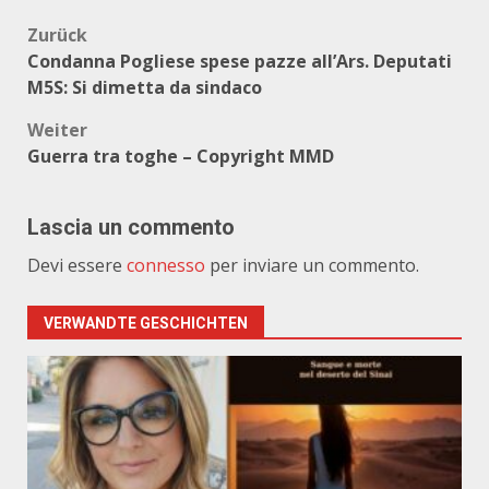
Beitragsnavigation
Zurück
Condanna Pogliese spese pazze all’Ars. Deputati
M5S: Si dimetta da sindaco
Weiter
Guerra tra toghe – Copyright MMD
Lascia un commento
Devi essere
connesso
per inviare un commento.
VERWANDTE GESCHICHTEN