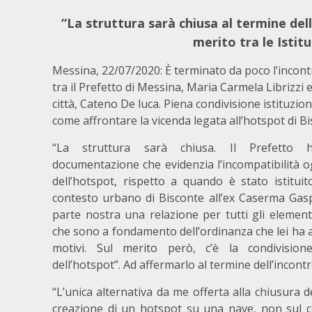
“La struttura sarà chiusa al termine del
merito tra le Istit
Messina, 22/07/2020: È terminato da poco l’incontr
tra il Prefetto di Messina, Maria Carmela Librizzi e
città, Cateno De luca. Piena condivisione istituzion
come affrontare la vicenda legata all’hotspot di Bi
“La struttura sarà chiusa. Il Prefetto h
documentazione che evidenzia l’incompatibilità 
dell’hotspot, rispetto a quando è stato istituit
contesto urbano di Bisconte all’ex Caserma Gas
parte nostra una relazione per tutti gli elementi
che sono a fondamento dell’ordinanza che lei ha a
motivi. Sul merito però, c’è la condivision
dell’hotspot”. Ad affermarlo al termine dell’incon
“L’unica alternativa da me offerta alla chiusura d
creazione di un hotspot su una nave, non sul c