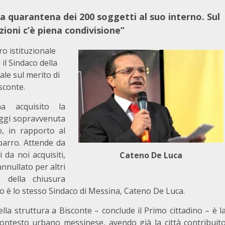
la quarantena dei 200 soggetti al suo interno. Sul
uzioni c’è piena condivisione”
o istituzionale
 il Sindaco della
ale sul merito di
sconte.
a acquisito la
oggi sopravvenuta
o, in rapporto al
parro. Attende da
 da noi acquisiti,
Cateno De Luca
nnullato per altri
e della chiusura
tro è lo stesso Sindaco di Messina, Cateno De Luca.
ella struttura a Bisconte – conclude il Primo cittadino – è l
ontesto urbano messinese, avendo già la città contribuit