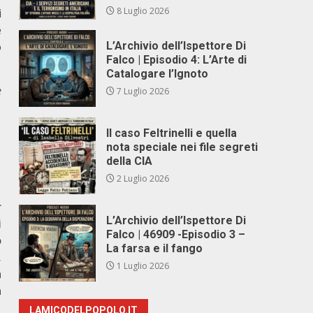
8 Luglio 2026
i
e
o
L’Archivio dell’Ispettore Di
Falco | Episodio 4: L’Arte di
Catalogare l’Ignoto
e
7 Luglio 2026
Il caso Feltrinelli e quella
nota speciale nei file segreti
della CIA
2 Luglio 2026
r
L’Archivio dell’Ispettore Di
i
Falco | 46909 -Episodio 3 –
o
La farsa e il fango
,
1 Luglio 2026
n
à
LAMICODELPOPOLO.IT