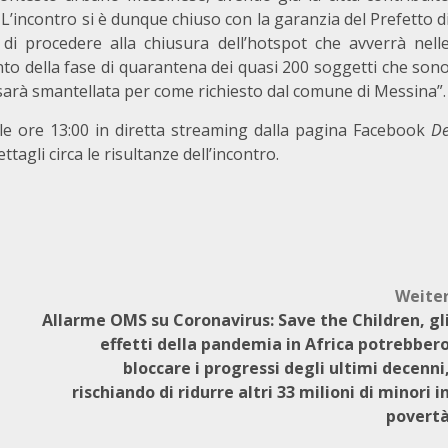
 L’incontro si è dunque chiuso con la garanzia del Prefetto d
ne di procedere alla chiusura dell’hotspot che avverrà nell
o della fase di quarantena dei quasi 200 soggetti che son
sarà smantellata per come richiesto dal comune di Messina”.
lle ore 13:00 in diretta streaming dalla pagina Facebook
D
ettagli circa le risultanze dell’incontro.
Weite
Allarme OMS su Coronavirus: Save the Children, gl
effetti della pandemia in Africa potrebber
bloccare i progressi degli ultimi decenni
rischiando di ridurre altri 33 milioni di minori i
povert