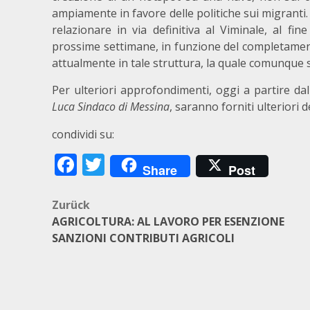
ampiamente in favore delle politiche sui migranti.
relazionare in via definitiva al Viminale, al fi
prossime settimane, in funzione del completament
attualmente in tale struttura, la quale comunque 
Per ulteriori approfondimenti, oggi a partire da
Luca Sindaco di Messina
, saranno forniti ulteriori d
condividi su:
Facebook
Twitter
Share
Post
Beitragsnavigation
Zurück
AGRICOLTURA: AL LAVORO PER ESENZIONE
SANZIONI CONTRIBUTI AGRICOLI