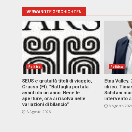
VERWANDTE GESCHICHTEN
Politica
Politica
SEUS e gratuità titoli di viaggio,
Etna Valley.
Grasso (FI): “Battaglia portata
idrico. Tim
avanti da un anno. Bene le
Schifani ma
aperture, ora si risolva nelle
intervento s
variazioni di bilancio”
8 Agosto 202
8 Agosto 2026