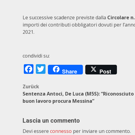
Le successive scadenze previste dalla
Circolare n.
importi dei contributi obbligatori dovuti per l’a
2021.
condividi su:
Facebook
Twitter
Share
Post
Beitragsnavigation
Zurück
Sentenza Antoci, De Luca (M5S): “Riconosciuto
buon lavoro procura Messina”
Lascia un commento
Devi essere
connesso
per inviare un commento.