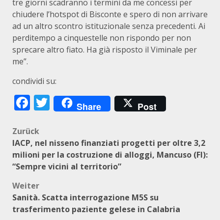
tre giorni scadranno i termini da me concessi per
chiudere l’hotspot di Bisconte e spero di non arrivare
ad un altro scontro istituzionale senza precedenti. Ai
perditempo a cinquestelle non rispondo per non
sprecare altro fiato. Ha già risposto il Viminale per
me”.
condividi su:
Facebook
Twitter
Share
Post
Beitragsnavigation
Zurück
IACP, nel nisseno finanziati progetti per oltre 3,2
milioni per la costruzione di alloggi, Mancuso (FI):
“Sempre vicini al territorio”
Weiter
Sanità. Scatta interrogazione M5S su
trasferimento paziente gelese in Calabria