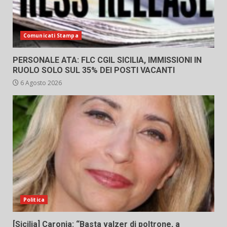
Comunicati Stampa
PERSONALE ATA: FLC CGIL SICILIA, IMMISSIONI IN
RUOLO SOLO SUL 35% DEI POSTI VACANTI
6 Agosto 2026
Politica
[Sicilia] Caronia: “Basta valzer di poltrone, a