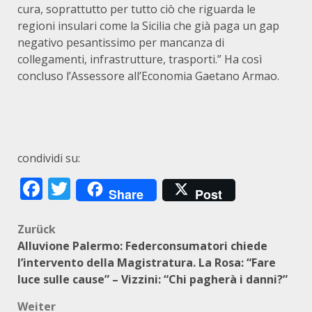
cura, soprattutto per tutto ciò che riguarda le
regioni insulari come la Sicilia che già paga un gap
negativo pesantissimo per mancanza di
collegamenti, infrastrutture, trasporti.” Ha così
concluso l’Assessore all’Economia Gaetano Armao.
condividi su:
Facebook
Twitter
Share
Post
Beitragsnavigation
Zurück
Alluvione Palermo: Federconsumatori chiede
l’intervento della Magistratura. La Rosa: “Fare
luce sulle cause” – Vizzini: “Chi pagherà i danni?”
Weiter