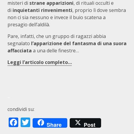
misteri di
strane apparizioni
, di rituali occulti e
di
inquietanti rinvenimenti
, proprio lì dove sembra
non ci sia nessuno e invece il buio scatena a
presagio dell’aldilà.
Pare, infatti, che un gruppo di ragazzi abbia
segnalato
l’apparizione del fantasma di una suora
affacciata
a una delle finestre…
Leggi l’articolo completo…
–
condividi su:
Facebook
Twitter
Share
Post