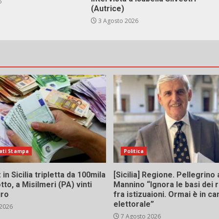
6
(Autrice)
3 Agosto 2026
ati Stampa
Politica
in Sicilia tripletta da 100mila
[Sicilia] Regione. Pellegrino 
tto, a Misilmeri (PA) vinti
Mannino “Ignora le basi dei 
uro
fra istizuaioni. Ormai è in 
elettorale”
 2026
7 Agosto 2026