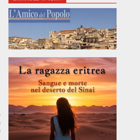
r
i
e