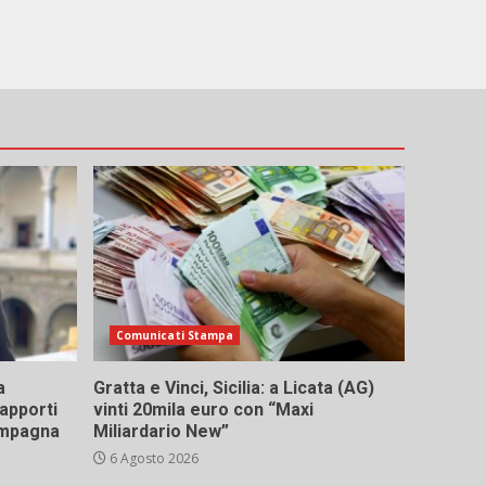
Comunicati Stampa
a
Gratta e Vinci, Sicilia: a Licata (AG)
rapporti
vinti 20mila euro con “Maxi
campagna
Miliardario New”
6 Agosto 2026