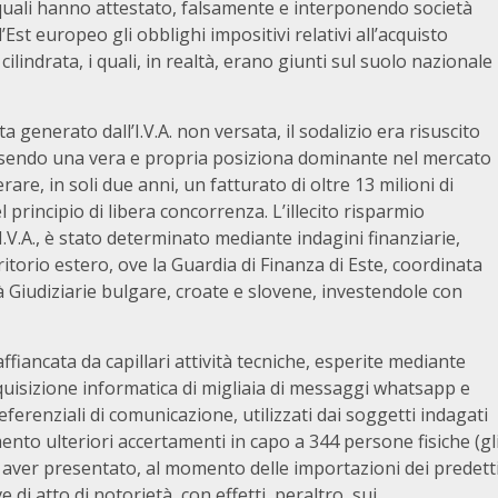
le quali hanno attestato, falsamente e interponendo società
l’Est europeo gli obblighi impositivi relativi all’acquisto
ilindrata, i quali, in realtà, erano giunti sul suolo nazionale
a generato dall’I.V.A. non versata, il sodalizio era risuscito
uisendo una vera e propria posiziona dominante nel mercato
are, in soli due anni, un fatturato di oltre 13 milioni di
 principio di libera concorrenza. L’illecito risparmio
 I.V.A., è stato determinato mediante indagini finanziarie,
torio estero, ove la Guardia di Finanza di Este, coordinata
à Giudiziarie bulgare, croate e slovene, investendole con
affiancata da capillari attività tecniche, esperite mediante
quisizione informatica di migliaia di messaggi whatsapp e
eferenziali di comunicazione, utilizzati dai soggetti indagati
ento ulteriori accertamenti in capo a 344 persone fisiche (gl
di aver presentato, al momento delle importazioni dei predett
e di atto di notorietà, con effetti, peraltro, sui