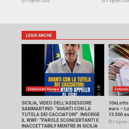
5 Agosto 2026
3 Agosto 202
LEGGI ANCHE
Comunicati Stampa
Comunic
SICILIA, VIDEO DELL’ASSESSORE
10eLotto: 
SAMMARTINO: “AVANTI CON LA
euro – Lo
TUTELA DEI CACCIATORI”. INSORGE
13.500 e
IL WWF: “PAROLE SCONCERTANTI E
7 Agosto
INACCETTABILI! MENTRE IN SICILIA