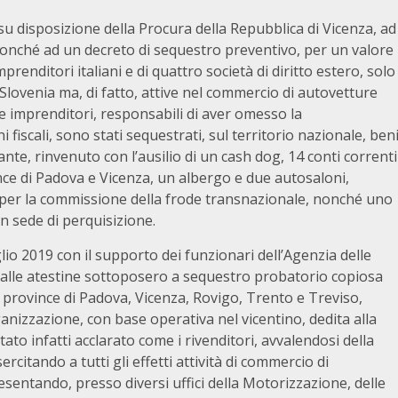
su disposizione della Procura della Repubblica di Vicenza, ad
 nonché ad un decreto di sequestro preventivo, per un valore
prenditori italiani e di quattro società di diritto estero, solo
Slovenia ma, di fatto, attive nel commercio di autovetture
due imprenditori, responsabili di aver omesso la
i fiscali, sono stati sequestrati, sul territorio nazionale, ben
ante, rinvenuto con l’ausilio di un cash dog, 14 conti correnti
ince di Padova e Vicenza, un albergo e due autosaloni,
he per la commissione della frode transnazionale, nonché uno
in sede di perquisizione.
glio 2019 con il supporto dei funzionari dell’Agenzia delle
alle atestine sottoposero a sequestro probatorio copiosa
province di Padova, Vicenza, Rovigo, Trento e Treviso,
anizzazione, con base operativa nel vicentino, dedita alla
è stato infatti acclarato come i rivenditori, avvalendosi della
citando a tutti gli effetti attività di commercio di
sentando, presso diversi uffici della Motorizzazione, delle