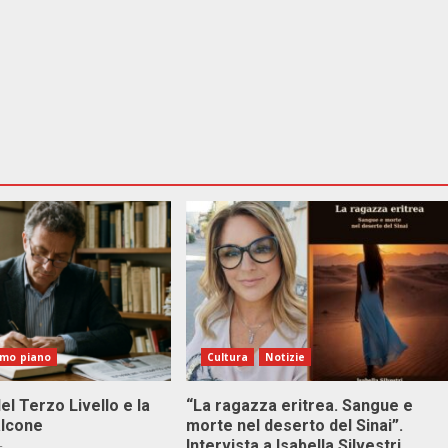
imo piano
Cultura
Notizie
el Terzo Livello e la
“La ragazza eritrea. Sangue e
alcone
morte nel deserto del Sinai”.
Intervista a Isabella Silvestri