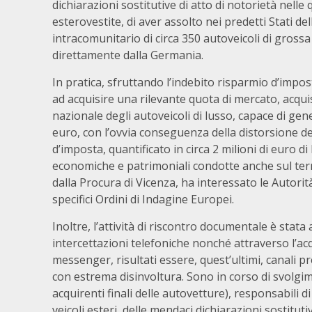
dichiarazioni sostitutive di atto di notorietà nel
esterovestite, di aver assolto nei predetti Stati del
intracomunitario di circa 350 autoveicoli di grossa c
direttamente dalla Germania.
In pratica, sfruttando l’indebito risparmio d’impost
ad acquisire una rilevante quota di mercato, acq
nazionale degli autoveicoli di lusso, capace di gener
euro, con l’ovvia conseguenza della distorsione del
d’imposta, quantificato in circa 2 milioni di euro di
economiche e patrimoniali condotte anche sul terri
dalla Procura di Vicenza, ha interessato le Autorit
specifici Ordini di Indagine Europei.
Inoltre, l’attività di riscontro documentale è stata 
intercettazioni telefoniche nonché attraverso l’ac
messenger, risultati essere, quest’ultimi, canali pr
con estrema disinvoltura. Sono in corso di svolgim
acquirenti finali delle autovetture), responsabili 
veicoli esteri, delle mendaci dichiarazioni sostitutiv