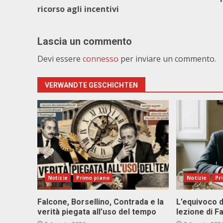
ricorso agli incentivi
Lascia un commento
Devi essere
connesso
per inviare un commento.
VERWANDTE GESCHICHTEN
Notizie
Primo piano
Notizie
Pr
Falcone, Borsellino, Contrada e la
L’equivoco d
verità piegata all’uso del tempo
lezione di F