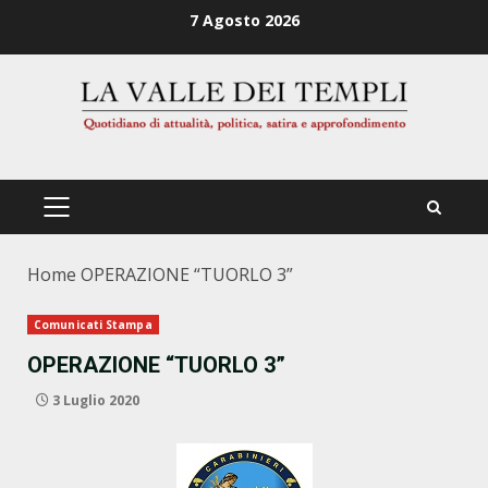
Zum
7 Agosto 2026
Inhalt
springen
PRIMÄRES
MENÜ
Home
OPERAZIONE “TUORLO 3”
Comunicati Stampa
OPERAZIONE “TUORLO 3”
3 Luglio 2020