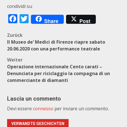
condividi su:
Facebook
Twitter
Share
Post
Beitragsnavigation
Zurück
Il Museo de’ Medici di Firenze riapre sabato
20.06.2020 con una performance teatrale
Weiter
Operazione internazionale Cento carati –
Denunciata per riciclaggio la compagna di un
commerciante di diamanti
Lascia un commento
Devi essere
connesso
per inviare un commento.
VERWANDTE GESCHICHTEN