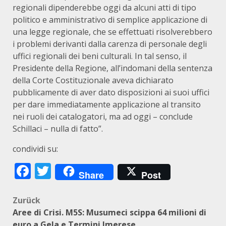
regionali dipenderebbe oggi da alcuni atti di tipo
politico e amministrativo di semplice applicazione di
una legge regionale, che se effettuati risolverebbero
i problemi derivanti dalla carenza di personale degli
uffici regionali dei beni culturali. In tal senso, il
Presidente della Regione, all’indomani della sentenza
della Corte Costituzionale aveva dichiarato
pubblicamente di aver dato disposizioni ai suoi uffici
per dare immediatamente applicazione al transito
nei ruoli dei catalogatori, ma ad oggi – conclude
Schillaci – nulla di fatto”.
condividi su:
Facebook
Twitter
Share
Post
Beitragsnavigation
Zurück
Aree di Crisi. M5S: Musumeci scippa 64 milioni di
euro a Gela e Termini Imerese