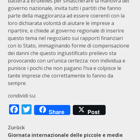
batterà a Bruxelles per smascherare la manovra del
governo nazionale, invita tutti i partiti che fanno
parte della maggioranza ad essere coerenti con la
loro dichiarata volontà di aiutare le imprese a
ripartire, e chiede al governo regionale di inserire
questo tema nel negoziato sui rapporti finanziari
con lo Stato, immaginando forme di compensazione
dei danni che questo ingiustificato prelievo sta
provocando con un’unica certezza: non individua e
punisce i pochi che non pagano l’Iva e colpisce le
tante imprese che correttamente lo fanno da
sempre.
condividi su:
Facebook
Twitter
Share
Post
Beitragsnavigation
Zurück
Giornata internazionale delle piccole e medie