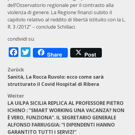
dell’Osservatorio regionale per il contrasto alla
violenza di genere. La Regione finanzi subito il
capitolo relativo al reddito di libertà istituito con la L.
R. 3 /2012” – conclude Schillaci.
condividi su:
Facebook
Twitter
Share
Post
Beitragsnavigation
Zurück
Sanità, La Rocca Ruvolo: ecco come sarà
strutturato il Covid Hospital di Ribera
Weiter
LA UILPA SICILIA REPLICA AL PROFESSORE PIETRO
ICHINO : ”SMART WORKING UNA VACANZA? NON
È VERO, FUNZIONA”. IL SEGRETARIO GENERALE
ALFONSO FARRUGGIA: “I DIPENDENTI HANNO
GARANTITO TUTTI I SERVIZI”