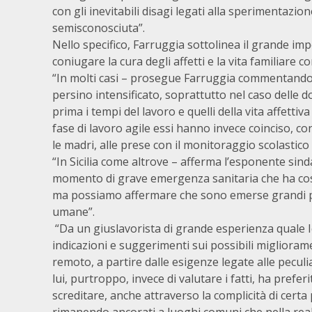
con gli inevitabili disagi legati alla sperimentazi
semisconosciuta”.
Nello specifico, Farruggia sottolinea il grande im
coniugare la cura degli affetti e la vita familiare co
“In molti casi – prosegue Farruggia commentando le
persino intensificato, soprattutto nel caso delle do
prima i tempi del lavoro e quelli della vita affettiv
fase di lavoro agile essi hanno invece coinciso, co
le madri, alle prese con il monitoraggio scolastico 
“In Sicilia come altrove – afferma l’esponente sind
momento di grave emergenza sanitaria che ha cost
ma possiamo affermare che sono emerse grandi pote
umane”.
“Da un giuslavorista di grande esperienza quale 
indicazioni e suggerimenti sui possibili migliorame
remoto, a partire dalle esigenze legate alle pecul
lui, purtroppo, invece di valutare i fatti, ha prefe
screditare, anche attraverso la complicità di certa