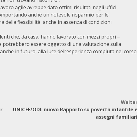
tà non trovano riscontro”.
avoro agile avrebbe dato ottimi risultati negli uffici
o, comportando anche un notevole risparmio per le
 della flessibilità anche in assenza di condizioni
enti che, da casa, hanno lavorato con mezzi propri –
che potrebbero essere oggetto di una valutazione sulla
 anche in futuro, alla luce dell’esperienza compiuta nel corso
Weite
er
UNICEF/ODI: nuovo Rapporto su povertà infantile 
assegni familiar