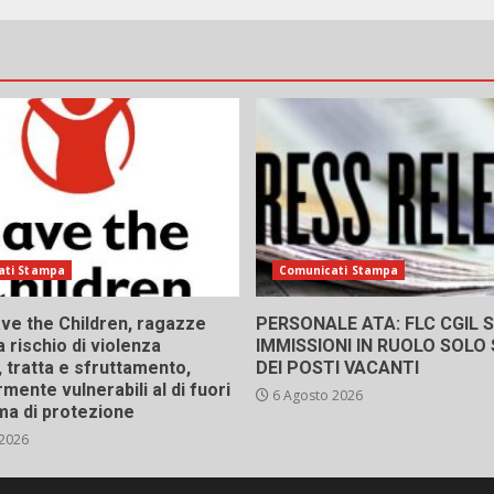
ati Stampa
Comunicati Stampa
ve the Children, ragazze
PERSONALE ATA: FLC CGIL SI
a rischio di violenza
IMMISSIONI IN RUOLO SOLO
 tratta e sfruttamento,
DEI POSTI VACANTI
rmente vulnerabili al di fuori
6 Agosto 2026
ma di protezione
 2026