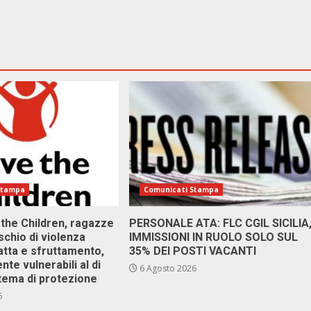
Stampa
Comunicati Stampa
 the Children, ragazze
PERSONALE ATA: FLC CGIL SICILIA
ischio di violenza
IMMISSIONI IN RUOLO SOLO SUL
atta e sfruttamento,
35% DEI POSTI VACANTI
nte vulnerabili al di
6 Agosto 2026
stema di protezione
6