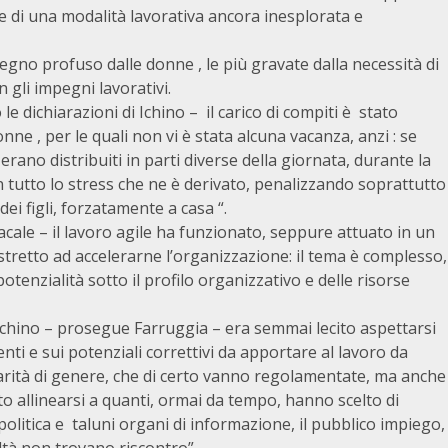
one di una modalità lavorativa ancora inesplorata e
pegno profuso dalle donne , le più gravate dalla necessità di
n gli impegni lavorativi.
 dichiarazioni di Ichino – il carico di compiti è stato
nne , per le quali non vi è stata alcuna vacanza, anzi : se
a erano distribuiti in parti diverse della giornata, durante la
n tutto lo stress che ne è derivato, penalizzando soprattutto
dei figli, forzatamente a casa “.
acale – il lavoro agile ha funzionato, seppure attuato in un
retto ad accelerarne l’organizzazione: il tema è complesso,
nzialità sotto il profilo organizzativo e delle risorse
Ichino – prosegue Farruggia – era semmai lecito aspettarsi
nti e sui potenziali correttivi da apportare al lavoro da
iarità di genere, che di certo vanno regolamentate, ma anche
rito allinearsi a quanti, ormai da tempo, hanno scelto di
 politica e taluni organi di informazione, il pubblico impiego,