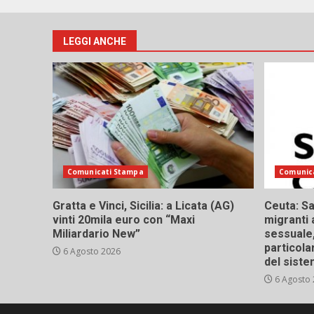
LEGGI ANCHE
Comunicati Stampa
Comunic
Gratta e Vinci, Sicilia: a Licata (AG)
Ceuta: Sa
vinti 20mila euro con “Maxi
migranti 
Miliardario New”
sessuale,
particola
6 Agosto 2026
del siste
6 Agosto