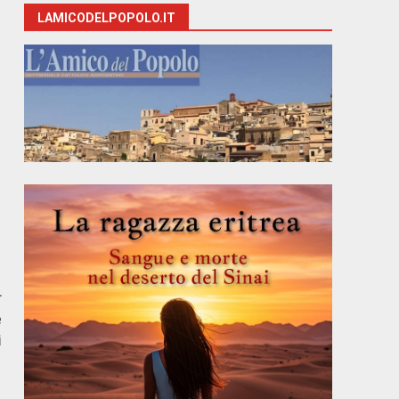
LAMICODELPOPOLO.IT
r
e
i