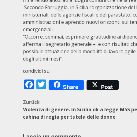
rimanendo ancorati a luoghi comuni che nella real
Secondo Farruggia, in Sicilia l’organizzazione del l
ministeriali, delle agenzie fiscali e del parastat
amministrazioni e aprendo nuovi orizzonti sul tema
emergenziali.
“Occorre, semmai, esprimere gratitudine ai dipend
afferma il segretario generale – e con risultati 
possibile attuazione della modalità di lavoro agile
degli ultimi mesi”.
condividi su:
Facebook
Twitter
Share
Post
Beitragsnavigation
Zurück
Violenza di genere. In Sicilia ok a legge M5S p
cabina di regia per tutela delle donne
Lascia un commento