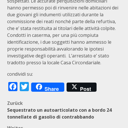
sospettati. Le accurate perquisizioni domiciliari
hanno permesso poi di rinvenire nelle abitazioni dei
due giovani gli indumenti utilizzati durante la
commissione dei reati nonché parte della refurtiva,
che e’ stata restituita ai titolari delle attività colpite.
Condotti in caserma, per una più compiuta
identificazione, i due soggetti hanno ammesso le
proprie responsabilità avvalorando le ipotesi
investigative degli operanti. L’arrestato e’ stato
tradotto presso la locale Casa Circondariale.
condividi su:
Facebook
Twitter
Share
Post
Beitragsnavigation
Zurück
Sequestrato un autoarticolato con a bordo 24
tonnellate di gasolio di contrabbando