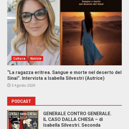
Cultura
Notizie
“La ragazza eritrea. Sangue e morte nel deserto del
Sinai”. Intervista a Isabella Silvestri (Autrice)
3 Agosto 2026
PODCAST
GENERALE CONTRO GENERALE.
IL CASO DALLA CHIESA – di
Isabella Silvestri. Seconda