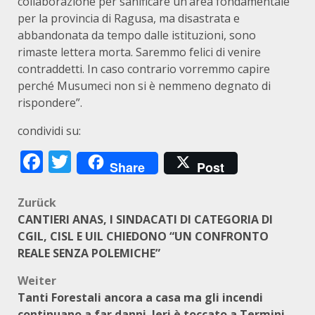
collaborazione per sanificare un’area fondamentale
per la provincia di Ragusa, ma disastrata e
abbandonata da tempo dalle istituzioni, sono
rimaste lettera morta. Saremmo felici di venire
contraddetti. In caso contrario vorremmo capire
perché Musumeci non si è nemmeno degnato di
rispondere”.
condividi su:
Facebook
Twitter
Share
Post
Beitragsnavigation
Zurück
CANTIERI ANAS, I SINDACATI DI CATEGORIA DI
CGIL, CISL E UIL CHIEDONO “UN CONFRONTO
REALE SENZA POLEMICHE”
Weiter
Tanti Forestali ancora a casa ma gli incendi
continuano a far danni. Ieri è toccato a Termini