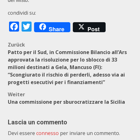
del Misto.
condividi su:
Facebook
Twitter
Share
Post
Beitragsnavigation
Zurück
Patto per il Sud, in Commissione Bilancio all’Ars
approvata la risoluzione per lo sblocco di 33
milioni destinati a Gela, Mancuso (FI):
“Scongiurato il rischio di perderli, adesso via ai
progetti esecutivi per i finanziamenti”
Weiter
Una commissione per sburocratizzare la Sicilia
Lascia un commento
Devi essere
connesso
per inviare un commento.