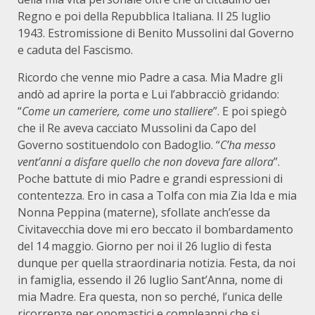
Regno e poi della Repubblica Italiana. Il 25 luglio
1943. Estromissione di Benito Mussolini dal Governo
e caduta del Fascismo.
Ricordo che venne mio Padre a casa. Mia Madre gli
andò ad aprire la porta e Lui l’abbracciò gridando:
“
Come un cameriere, come uno stalliere
”. E poi spiegò
che il Re aveva cacciato Mussolini da Capo del
Governo sostituendolo con Badoglio. “
C’ha messo
vent’anni a disfare quello che non doveva fare allora
”.
Poche battute di mio Padre e grandi espressioni di
contentezza. Ero in casa a Tolfa con mia Zia Ida e mia
Nonna Peppina (materne), sfollate anch’esse da
Civitavecchia dove mi ero beccato il bombardamento
del 14 maggio. Giorno per noi il 26 luglio di festa
dunque per quella straordinaria notizia. Festa, da noi
in famiglia, essendo il 26 luglio Sant’Anna, nome di
mia Madre. Era questa, non so perché, l’unica delle
ricorrenze per onomastici e compleanni che si