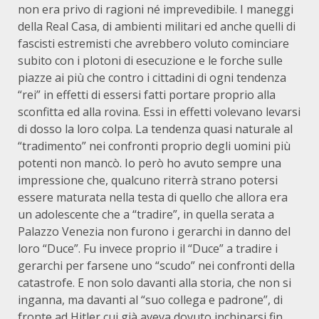
non era privo di ragioni né imprevedibile. I maneggi
della Real Casa, di ambienti militari ed anche quelli di
fascisti estremisti che avrebbero voluto cominciare
subito con i plotoni di esecuzione e le forche sulle
piazze ai più che contro i cittadini di ogni tendenza
“rei” in effetti di essersi fatti portare proprio alla
sconfitta ed alla rovina. Essi in effetti volevano levarsi
di dosso la loro colpa. La tendenza quasi naturale al
“tradimento” nei confronti proprio degli uomini più
potenti non mancò. Io però ho avuto sempre una
impressione che, qualcuno riterrà strano potersi
essere maturata nella testa di quello che allora era
un adolescente che a “tradire”, in quella serata a
Palazzo Venezia non furono i gerarchi in danno del
loro “Duce”. Fu invece proprio il “Duce” a tradire i
gerarchi per farsene uno “scudo” nei confronti della
catastrofe. E non solo davanti alla storia, che non si
inganna, ma davanti al “suo collega e padrone”, di
fronte ad Hitler cui già aveva dovuto inchinarsi fin