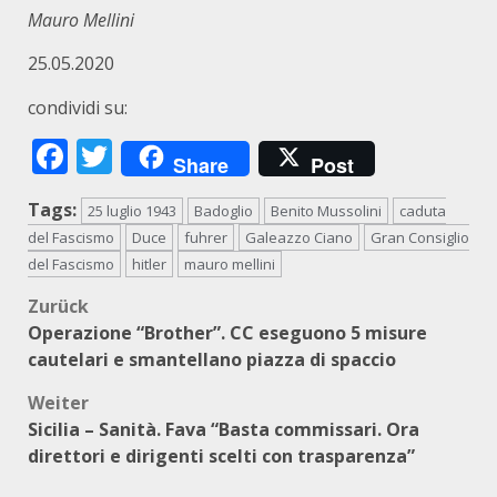
Mauro Mellini
25.05.2020
condividi su:
Facebook
Twitter
Share
Post
Tags:
25 luglio 1943
Badoglio
Benito Mussolini
caduta
del Fascismo
Duce
fuhrer
Galeazzo Ciano
Gran Consiglio
del Fascismo
hitler
mauro mellini
Beitragsnavigation
Zurück
Operazione “Brother”. CC eseguono 5 misure
cautelari e smantellano piazza di spaccio
Weiter
Sicilia – Sanità. Fava “Basta commissari. Ora
direttori e dirigenti scelti con trasparenza”