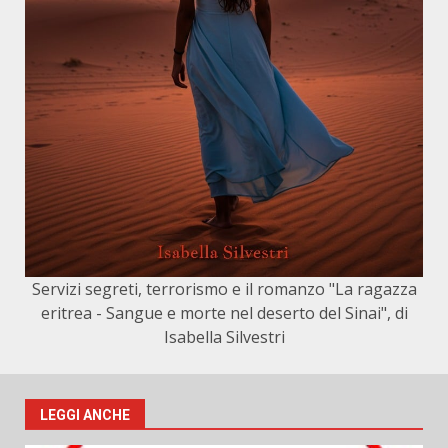
Servizi segreti, terrorismo e il romanzo "La ragazza
eritrea - Sangue e morte nel deserto del Sinai", di
Isabella Silvestri
LEGGI ANCHE