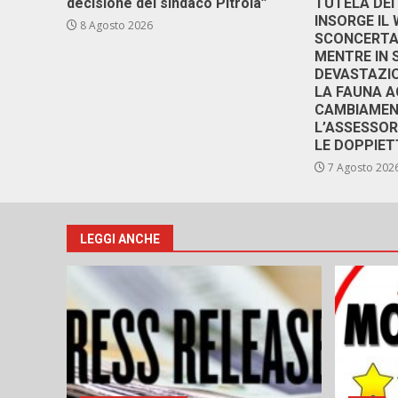
decisione del sindaco Pitrola”
TUTELA DEI
INSORGE IL
8 Agosto 2026
SCONCERTAN
MENTRE IN 
DEVASTAZIO
LA FAUNA A
CAMBIAMENT
L’ASSESSO
LE DOPPIET
7 Agosto 202
LEGGI ANCHE