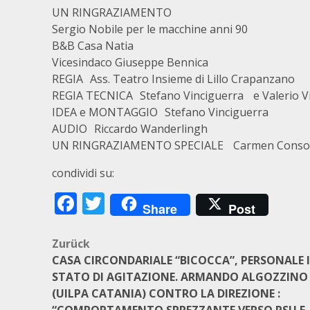
UN RINGRAZIAMENTO
Sergio Nobile per le macchine anni 90
B&B Casa Natia
Vicesindaco Giuseppe Bennica
REGIA Ass. Teatro Insieme di Lillo Crapanzano
REGIA TECNICA Stefano Vinciguerra e Valerio V
IDEA e MONTAGGIO Stefano Vinciguerra
AUDIO Riccardo Wanderlingh
UN RINGRAZIAMENTO SPECIALE Carmen Consoli 
condividi su:
Facebook
Twitter
Share
Post
Beitragsnavigation
Zurück
CASA CIRCONDARIALE “BICOCCA”, PERSONALE 
STATO DI AGITAZIONE. ARMANDO ALGOZZINO
(UILPA CATANIA) CONTRO LA DIREZIONE :