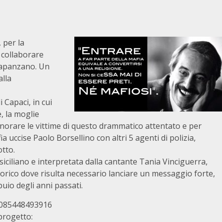
 per la
e collaborare
Crapanzano. Un
alla
 Capaci, in cui
, la moglie
onorare le vittime di questo drammatico attentato e per
ia uccise Paolo Borsellino con altri 5 agenti di polizia,
tto.
siciliano e interpretata dalla cantante Tania Vinciguerra,
torico dove risulta necessario lanciare un messaggio forte,
buio degli anni passati.
1085448493916
 progetto: