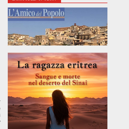
r
é
i
?