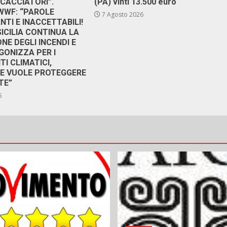
 CACCIATORI”.
(PA) vinti 13.500 euro
 WWF: “PAROLE
7 Agosto 2026
TI E INACCETTABILI!
SICILIA CONTINUA LA
NE DEGLI INCENDI E
GONIZZA PER I
I CLIMATICI,
RE VUOLE PROTEGGERE
TE”
6