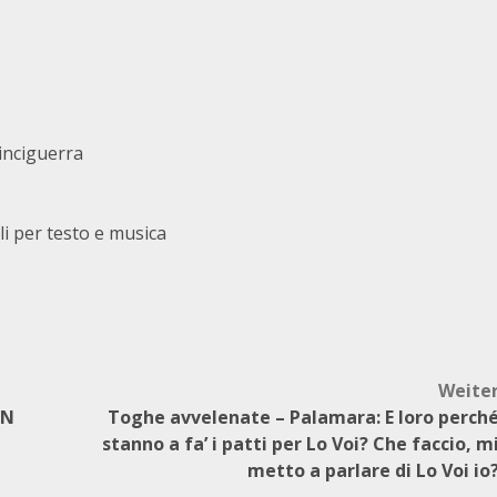
inciguerra
per testo e musica
Weite
IN
Toghe avvelenate – Palamara: E loro perch
stanno a fa’ i patti per Lo Voi? Che faccio, m
metto a parlare di Lo Voi io