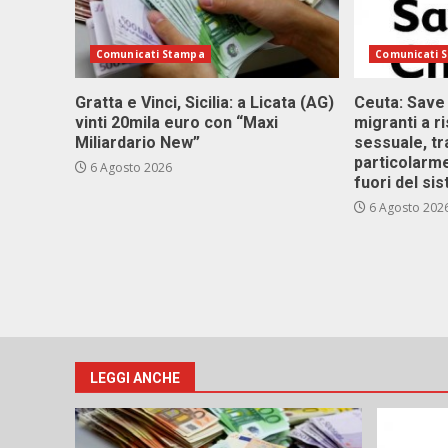
Comunicati Stampa
Comunicati 
Gratta e Vinci, Sicilia: a Licata (AG)
Ceuta: Save
vinti 20mila euro con “Maxi
migranti a r
Miliardario New”
sessuale, tr
particolarme
6 Agosto 2026
fuori del si
6 Agosto 202
LEGGI ANCHE