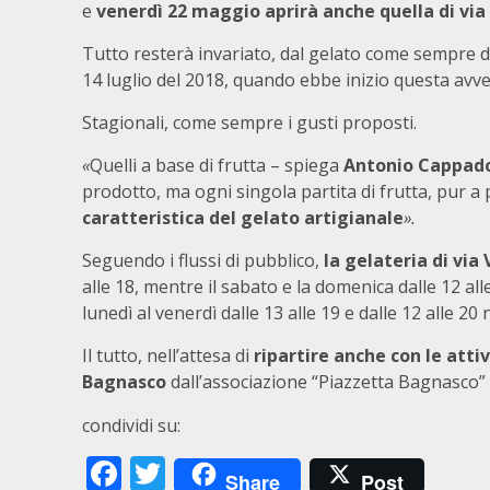
e
venerdì 22 maggio aprirà anche quella di via
Tutto resterà invariato, dal gelato come sempre di
14 luglio del 2018, quando ebbe inizio questa avve
Stagionali, come sempre i gusti proposti.
«
Quelli a base di frutta – spiega
Antonio Cappad
prodotto, ma ogni singola partita di frutta, pur a 
caratteristica del gelato artigianale
».
Seguendo i flussi di pubblico,
la gelateria di via
alle 18, mentre il sabato e la domenica dalle 12 all
lunedì al venerdì dalle 13 alle 19 e dalle 12 alle 20 
Il tutto, nell’attesa di
ripartire anche con le atti
Bagnasco
dall’associazione “Piazzetta Bagnasco”
condividi su:
Facebook
Twitter
Share
Post