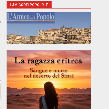
LAMICODELPOPOLO.IT
r
O
9