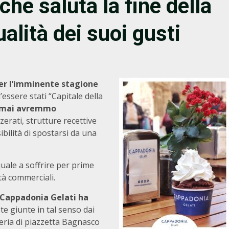
che saluta la fine della
alità dei suoi gusti
er l’imminente stagione
’essere stati “Capitale della
he mai avremmo
azzerati, strutture recettive
sibilità di spostarsi da una
uale a soffrire per prime
tà commerciali.
Cappadonia Gelati ha
ste giunte in tal senso dai
ateria di piazzetta Bagnasco