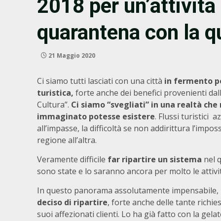
2018 per un’attività 
quarantena con la qu
21 Maggio 2020
Ci siamo tutti lasciati con una città
in fermento p
turistica,
forte anche dei benefici provenienti dall
Cultura”.
Ci siamo “svegliati” in una realtà c
immaginato potesse esistere
. Flussi turistici 
all’impasse, la difficoltà se non addirittura l’impos
regione all’altra.
Veramente difficile
far ripartire un sistema
nel q
sono state e lo saranno ancora per molto le attivi
In questo panorama assolutamente impensabile,
deciso di ripartire
, forte anche delle tante richie
suoi affezionati clienti. Lo ha già fatto con la gel