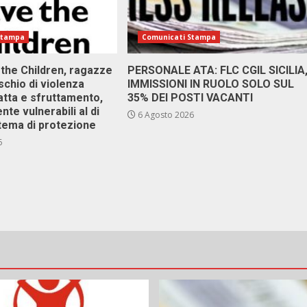
Stampa
Comunicati Stampa
 the Children, ragazze
PERSONALE ATA: FLC CGIL SICILIA
ischio di violenza
IMMISSIONI IN RUOLO SOLO SUL
atta e sfruttamento,
35% DEI POSTI VACANTI
nte vulnerabili al di
6 Agosto 2026
stema di protezione
6