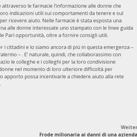
re attraverso le farmacie l’informazione alle donne che
oro indicazioni utili sui comportamenti da tenere e sul
er ricevere aiuto. Nelle farmacie è stata esposta una
gna alle donne interessate uno stampato con le linee guida
Pari opportunità, oltre a fornire consigli utili.
 i cittadini e lo siamo ancora di più in questa emergenza –
lermo – . E’ naturale, quindi, che collaborassimo con
zio le colleghe e i colleghi per la loro condivisione
e donne nel momento di loro ulteriore difficoltà per
tro apporto possa incentivarle a chiedere aiuto alla rete
.
Weite
Frode milionaria ai danni di una aziend