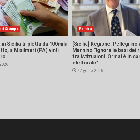
ati Stampa
Politica
in Sicilia tripletta da 100mila
[Sicilia] Regione. Pellegrino 
tto, a Misilmeri (PA) vinti
Mannino “Ignora le basi dei 
uro
fra istizuaioni. Ormai è in 
elettorale”
 2026
7 Agosto 2026