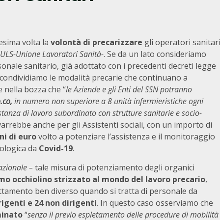
esima volta la
volontà di precarizzare
gli operatori sanitar
 ULS-Unione Lavoratori Sanità-
. Se da un lato consideriamo
sonale sanitario, già adottato con i precedenti decreti legge
 condividiamo le modalità precarie che continuano a
ge nella bozza che “
le Aziende e gli Enti del SSN potranno
.co,
in numero non superiore a 8 unità infermieristiche ogni
stanza di lavoro subordinato con strutture sanitarie e socio-
varrebbe anche per gli Assistenti sociali, con un importo di
ni di euro
volto a potenziare l’assistenza e il monitoraggio
iologica da
Covid-19
.
azionale –
tale misura di potenziamento degli organici
mo occhiolino strizzato al mondo del lavoro precario
,
attamento ben diverso quando si tratta di personale da
rigenti e 24 non dirigenti
. In questo caso osserviamo che
inato
“
senza il previo espletamento delle procedure di mobilità