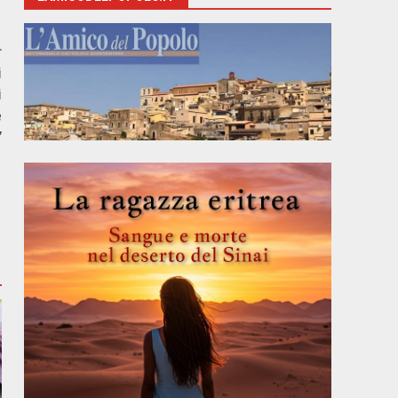
r
i
i
e
”