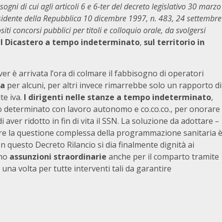
ogni di cui agli articoli 6 e 6-ter del decreto legislativo 30 marzo
Presidente della Repubblica 10 dicembre 1997, n. 483, 24 settembre
i concorsi pubblici per titoli e colloquio orale, da svolgersi
l Dicastero a tempo indeterminato
,
sul territorio in
er è arrivata l’ora di colmare il fabbisogno di operatori
ga
per alcuni, per altri invece rimarrebbe solo un rapporto di
te iva.
I dirigenti nelle stanze a tempo indeterminato
,
mpo determinato con lavoro autonomo e co.co.co., per onorare
i aver ridotto in fin di vita il SSN. La soluzione da adottare
–
vere la questione complessa della programmazione sanitaria 
In questo Decreto Rilancio si dia finalmente dignità ai
ano
assunzioni straordinarie
anche per il comparto tramite
 una volta per tutte interventi tali da garantire