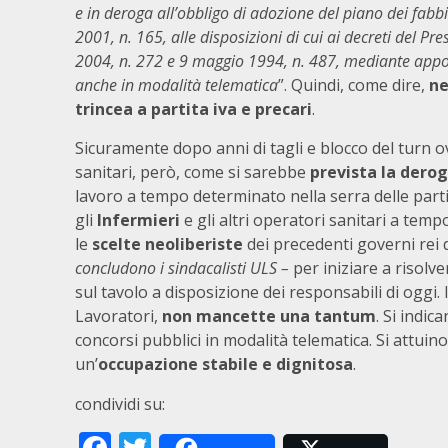
e in deroga all’obbligo di adozione del piano dei fabbis
2001, n. 165, alle disposizioni di cui ai decreti del 
2004, n. 272 e 9 maggio 1994, n. 487, mediante apposit
anche in modalità telematica
”. Quindi, come dire,
ne
trincea a partita iva e precari
.
Sicuramente dopo anni di tagli e blocco del turn ov
sanitari, però, come si sarebbe
prevista la dero
lavoro a tempo determinato nella serra delle parti
gli
Infermieri
e gli altri operatori sanitari a te
le
scelte neoliberiste
dei precedenti governi rei d
concludono i sindacalisti ULS –
per iniziare a risol
sul tavolo a disposizione dei responsabili di oggi. 
Lavoratori,
non mancette una tantum
. Si indic
concorsi pubblici in modalità telematica. Si attuino
un’
occupazione stabile e dignitosa
.
condividi su:
Facebook
Twitter