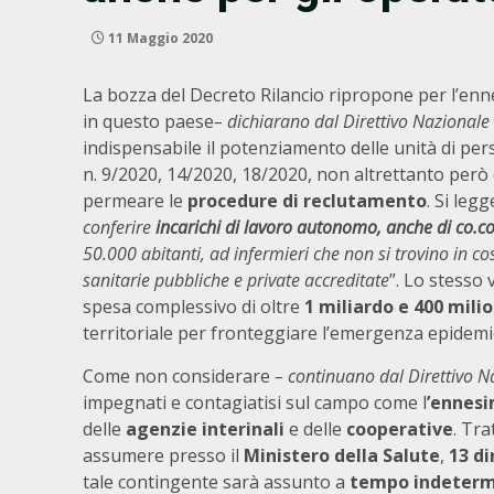
11 Maggio 2020
La bozza del Decreto Rilancio ripropone per l’enn
in questo paese
– dichiarano dal Direttivo Nazionale
indispensabile il potenziamento delle unità di per
n. 9/2020, 14/2020, 18/2020, non altrettanto però
permeare le
procedure di reclutamento
. Si leg
conferire
incarichi di lavoro autonomo, anche di co.co
50.000 abitanti, ad infermieri che non si trovino in co
sanitarie pubbliche e private accreditate
”. Lo stesso 
spesa complessivo di oltre
1 miliardo e 400 milio
territoriale per fronteggiare l’emergenza epidem
Come non considerare
– continuano dal Direttivo N
impegnati e contagiatisi sul campo come l
’ennesi
delle
agenzie interinali
e delle
cooperative
. Tr
assumere presso il
Ministero della Salute
,
13 di
tale contingente sarà assunto a
tempo indeterm