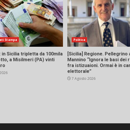
ati Stampa
Politica
in Sicilia tripletta da 100mila
[Sicilia] Regione. Pellegrino 
tto, a Misilmeri (PA) vinti
Mannino “Ignora le basi dei 
uro
fra istizuaioni. Ormai è in 
elettorale”
 2026
7 Agosto 2026