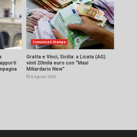
Comunicati Stampa
a
Gratta e Vinci, Sicilia: a Licata (AG)
rapporti
vinti 20mila euro con “Maxi
campagna
Miliardario New”
6 Agosto 2026