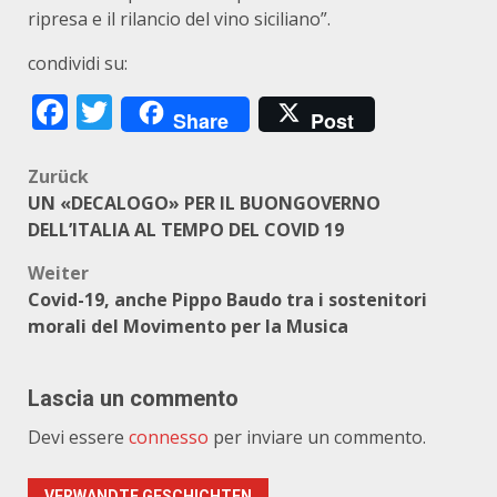
ripresa e il rilancio del vino siciliano”.
condividi su:
Facebook
Twitter
Share
Post
Beitragsnavigation
Zurück
UN «DECALOGO» PER IL BUONGOVERNO
DELL’ITALIA AL TEMPO DEL COVID 19
Weiter
Covid-19, anche Pippo Baudo tra i sostenitori
morali del Movimento per la Musica
Lascia un commento
Devi essere
connesso
per inviare un commento.
VERWANDTE GESCHICHTEN