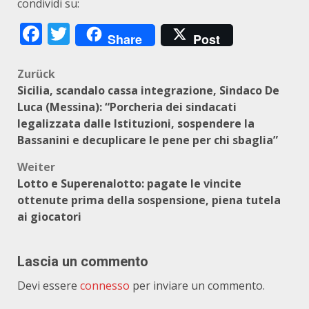
condividi su:
Facebook
Twitter
Share
Post
Beitragsnavigation
Zurück
Sicilia, scandalo cassa integrazione, Sindaco De
Luca (Messina): “Porcheria dei sindacati
legalizzata dalle Istituzioni, sospendere la
Bassanini e decuplicare le pene per chi sbaglia”
Weiter
Lotto e Superenalotto: pagate le vincite
ottenute prima della sospensione, piena tutela
ai giocatori
Lascia un commento
Devi essere
connesso
per inviare un commento.