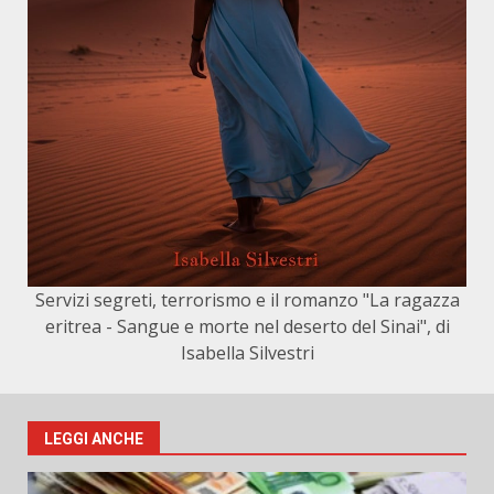
Servizi segreti, terrorismo e il romanzo "La ragazza
eritrea - Sangue e morte nel deserto del Sinai", di
Isabella Silvestri
LEGGI ANCHE