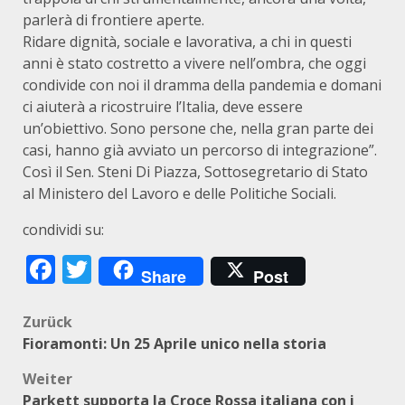
parlerà di frontiere aperte.
Ridare dignità, sociale e lavorativa, a chi in questi
anni è stato costretto a vivere nell’ombra, che oggi
condivide con noi il dramma della pandemia e domani
ci aiuterà a ricostruire l’Italia, deve essere
un’obiettivo. Sono persone che, nella gran parte dei
casi, hanno già avviato un percorso di integrazione”.
Così il Sen. Steni Di Piazza, Sottosegretario di Stato
al Ministero del Lavoro e delle Politiche Sociali.
condividi su:
Facebook
Twitter
Share
Post
Beitragsnavigation
Zurück
Fioramonti: Un 25 Aprile unico nella storia
Weiter
Parkett supporta la Croce Rossa italiana con i