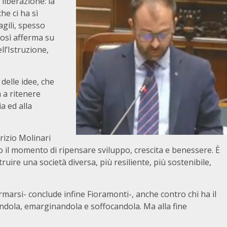
liberazione: la
he ci ha sì
agili, spesso
Così afferma su
l’Istruzione,
delle idee, che
 a ritenere
a ed alla
rizio Molinari
to il momento di ripensare sviluppo, crescita e benessere. È
truire una società diversa, più resiliente, più sostenibile,
arsi- conclude infine Fioramonti-, anche contro chi ha il
andola, emarginandola e soffocandola. Ma alla fine