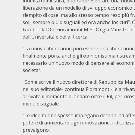
intimità domestica, può rappresentare una nuova 
liberazione da un modello di sviluppo economico c
riempito di cose, ma allo stesso tempo reso più fr
soli, sempre più disuguali ed ora anche insicuri”. 
Facebook l’On. Fioramonti( MISTO) già Ministro del
dell’Università e della Ricerca.
“La nuova liberazione può essere una liberazione 
finalmente porta anche gli opinionisti mainstream
necessario un nuovo modo di pensare all’economi
società”.
“Come scrive il nuovo direttore di Repubblica Mau
nel suo editoriale- continua Fioramonti-, è arriva
arrivato il momento di andare oltre il Pil, per ricos
meno disuguale”.
“Le idee buone spesso impiegano decenni ad afferm
potere di annientare ogni innovazione, ridicolizz
prevalgono.”