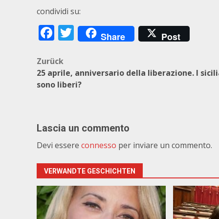
condividi su:
Facebook
Twitter
Share
Post
Beitragsnavigation
Zurück
25 aprile, anniversario della liberazione. I sicil
sono liberi?
Lascia un commento
Devi essere
connesso
per inviare un commento.
VERWANDTE GESCHICHTEN