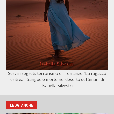
Servizi segreti, terrorismo e il romanzo "La ragazza
eritrea - Sangue e morte nel deserto del Sinai", di
Isabella Silvestri
LEGGI ANCHE