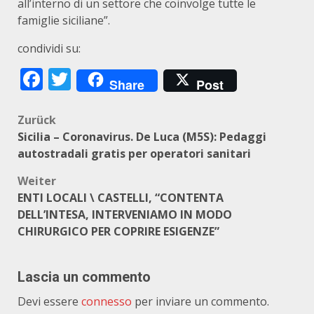
all’interno di un settore che coinvolge tutte le
famiglie siciliane”.
condividi su:
Facebook
Twitter
Share
Post
Beitragsnavigation
Zurück
Sicilia – Coronavirus. De Luca (M5S): Pedaggi
autostradali gratis per operatori sanitari
Weiter
ENTI LOCALI \ CASTELLI, “CONTENTA
DELL’INTESA, INTERVENIAMO IN MODO
CHIRURGICO PER COPRIRE ESIGENZE”
Lascia un commento
Devi essere
connesso
per inviare un commento.