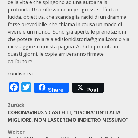
della vita e che spingono ad una autoanalisi
profonda. Una riflessione in progress, sofferta e
lucida, obiettiva, che scandaglia radici di un dramma
forse prevedibile, che chiama in causa un modo di
vivere e un mondo. Sono già aperte le prenotazioni
che potete inviare a edizionidistoria@gmail.com o via
messaggio su
questa pagina
. A chi lo prenota in
questi giorni, le copie arriveranno firmate
dall’autore.
condividi su:
Facebook
Twitter
Share
Post
Beitragsnavigation
Zurück
CORONAVIRUS \ CASTELLI, “USCIRA’ UN’ITALIA
MIGLIORE, NON LASCEREMO INDIETRO NESSUNO”
Weiter