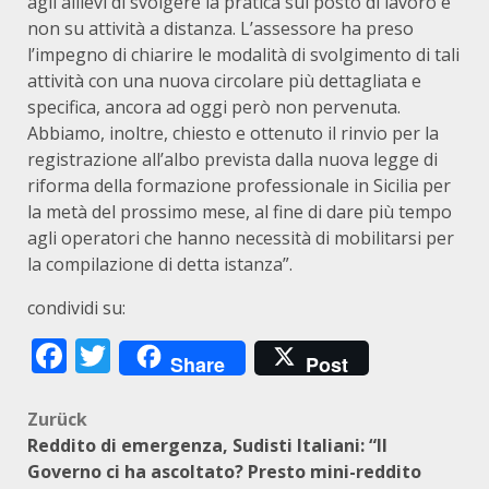
agli allievi di svolgere la pratica sul posto di lavoro e
non su attività a distanza. L’assessore ha preso
l’impegno di chiarire le modalità di svolgimento di tali
attività con una nuova circolare più dettagliata e
specifica, ancora ad oggi però non pervenuta.
Abbiamo, inoltre, chiesto e ottenuto il rinvio per la
registrazione all’albo prevista dalla nuova legge di
riforma della formazione professionale in Sicilia per
la metà del prossimo mese, al fine di dare più tempo
agli operatori che hanno necessità di mobilitarsi per
la compilazione di detta istanza”.
condividi su:
Facebook
Twitter
Share
Post
Beitragsnavigation
Zurück
Reddito di emergenza, Sudisti Italiani: “Il
Governo ci ha ascoltato? Presto mini-reddito