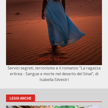
Servizi segreti, terrorismo e il romanzo "La ragazza
eritrea - Sangue e morte nel deserto del Sinai", di
Isabella Silvestri
LEGGI ANCHE