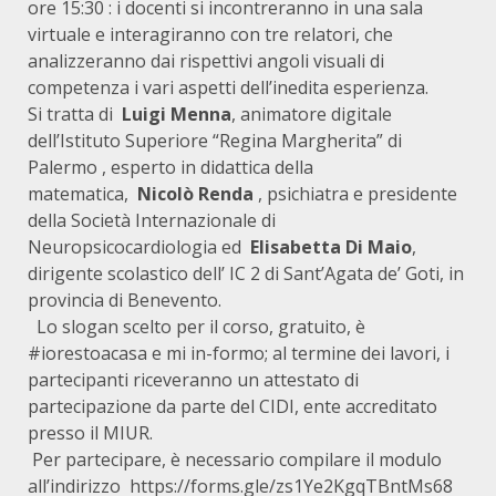
ore 15:30 : i docenti si incontreranno in una sala
virtuale e interagiranno con tre relatori, che
analizzeranno dai rispettivi angoli visuali di
competenza i vari aspetti dell’inedita esperienza.
Si tratta di
Luigi Menna
, animatore digitale
dell’Istituto Superiore “Regina Margherita” di
Palermo , esperto in didattica della
matematica,
Nicolò Renda
, psichiatra e presidente
della Società Internazionale di
Neuropsicocardiologia ed
Elisabetta Di Maio
,
dirigente scolastico dell’ IC 2 di Sant’Agata de’ Goti, in
provincia di Benevento.
Lo slogan scelto per il corso, gratuito, è
#iorestoacasa e mi in-formo; al termine dei lavori, i
partecipanti riceveranno un attestato di
partecipazione da parte del CIDI, ente accreditato
presso il MIUR.
Per partecipare, è necessario compilare il modulo
all’indirizzo
https://forms.gle/zs1Ye2KgqTBntMs68