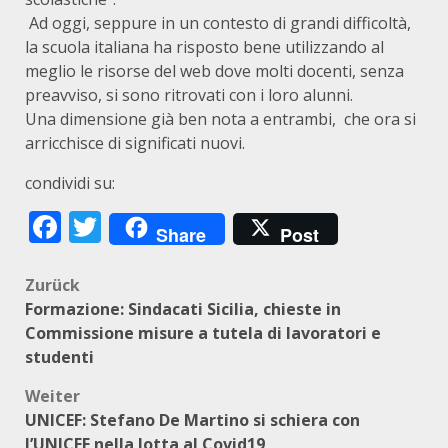
Ad oggi, seppure in un contesto di grandi difficoltà,
la scuola italiana ha risposto bene utilizzando al
meglio le risorse del web dove molti docenti, senza
preavviso, si sono ritrovati con i loro alunni.
Una dimensione già ben nota a entrambi, che ora si
arricchisce di significati nuovi.
condividi su:
Facebook
Twitter
Share
Post
Beitragsnavigation
Zurück
Formazione: Sindacati Sicilia, chieste in
Commissione misure a tutela di lavoratori e
studenti
Weiter
UNICEF: Stefano De Martino si schiera con
l’UNICEF nella lotta al Covid19