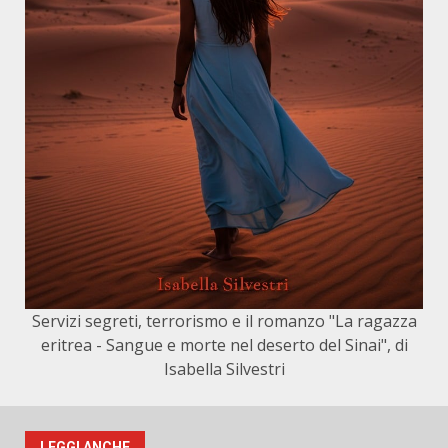
Servizi segreti, terrorismo e il romanzo "La ragazza
eritrea - Sangue e morte nel deserto del Sinai", di
Isabella Silvestri
LEGGI ANCHE