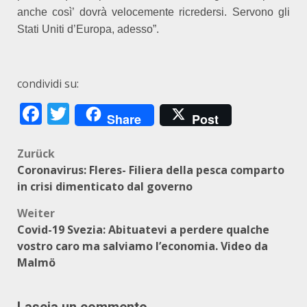
anche così’ dovrà velocemente ricredersi. Servono gli
Stati Uniti d’Europa, adesso”.
condividi su:
Facebook
Twitter
Share
Post
Beitragsnavigation
Zurück
Coronavirus: Fleres- Filiera della pesca comparto
in crisi dimenticato dal governo
Weiter
Covid-19 Svezia: Abituatevi a perdere qualche
vostro caro ma salviamo l’economia. Video da
Malmö