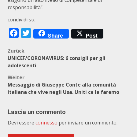
esigono un alto livello di competenza e di
responsabilità”.
condividi su:
Facebook
Twitter
Share
Post
Beitragsnavigation
Zurück
UNICEF/CORONAVIRUS: 6 consigli per gli
adolescenti
Weiter
Messaggio di Giuseppe Conte alla comunità
italiana che vive negli Usa. Uniti ce la faremo
Lascia un commento
Devi essere
connesso
per inviare un commento.