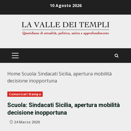
Zum
10 Agosto 2026
Inhalt
springen
PRIMÄRES
MENÜ
Home
Scuola: Sindacati Sicilia, apertura mobilità
decisione inopportuna
Comunicati Stampa
Scuola: Sindacati Sicilia, apertura mobilità
decisione inopportuna
24 Marzo 2020