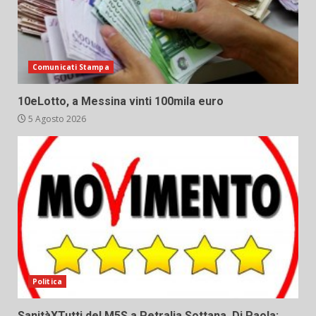
Comunicati Stampa
10eLotto, a Messina vinti 100mila euro
5 Agosto 2026
Politica
SanitàXTutti del M5S a Petralia Sottana. Di Paola: