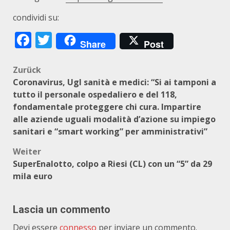
condividi su:
Facebook
Twitter
Share
Post
Beitragsnavigation
Zurück
Coronavirus, Ugl sanità e medici: “Si ai tamponi a
tutto il personale ospedaliero e del 118,
fondamentale proteggere chi cura. Impartire
alle aziende uguali modalità d’azione su impiego
sanitari e “smart working” per amministrativi”
Weiter
SuperEnalotto, colpo a Riesi (CL) con un “5” da 29
mila euro
Lascia un commento
Devi essere
connesso
per inviare un commento.