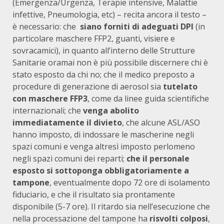
(Emergenza/Urgenza, Terapie intensive, Malattie
infettive, Pneumologia, etc) – recita ancora il testo –
è necessario: che
siano forniti di adeguati DP
I
(in
particolare maschere FFP2, guanti, visiere e
sovracamici), in quanto all’interno delle Strutture
Sanitarie oramai non è più possibile discernere chi è
stato esposto da chi no; che il medico preposto a
procedure di generazione di aerosol sia
tutelato
con maschere FFP3
, come da linee guida scientifiche
internazionali; che
venga abolito
immediatamente il divieto
, che alcune ASL/ASO
hanno imposto, di indossare le mascherine negli
spazi comuni e venga altresì imposto perlomeno
negli spazi comuni dei reparti;
che il
personale
esposto si sottoponga obbligatoriamente a
tampone
, eventualmente dopo 72 ore di isolamento
fiduciario, e che il risultato sia prontamente
disponibile (5-7 ore). Il ritardo sia nell’esecuzione che
nella processazione del tampone ha
risvolti colposi
,