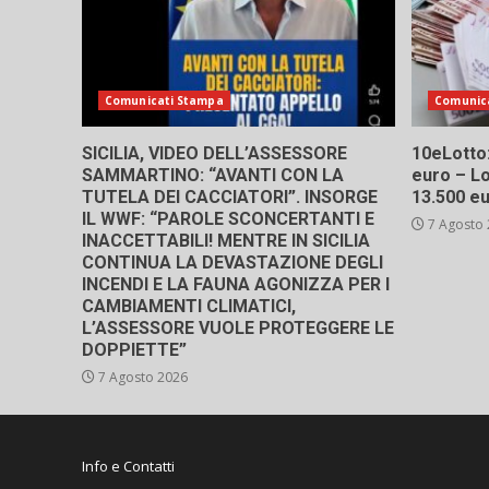
Comunicati Stampa
Comunic
SICILIA, VIDEO DELL’ASSESSORE
10eLotto: 
SAMMARTINO: “AVANTI CON LA
euro – Lo
TUTELA DEI CACCIATORI”. INSORGE
13.500 e
IL WWF: “PAROLE SCONCERTANTI E
7 Agosto
INACCETTABILI! MENTRE IN SICILIA
CONTINUA LA DEVASTAZIONE DEGLI
INCENDI E LA FAUNA AGONIZZA PER I
CAMBIAMENTI CLIMATICI,
L’ASSESSORE VUOLE PROTEGGERE LE
DOPPIETTE”
7 Agosto 2026
Info e Contatti