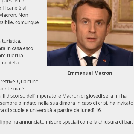
 paesi ed in
 Il cane è al
to Macron. Non
nsibile, comunque
turistica,
ta in casa esco
re fuori la
one della
Emmanuel Macron
direttive. Qualcuno
niente ma è
. Il discorso dell’Imperatore Macron di giovedì sera mi ha
sempre blindato nella sua dimora in caso di crisi, ha invitato
a di scuole e università a partire da lunedì 16.
lippe ha annunciato misure speciali come la chiusura di bar,