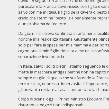
Covid-19 seguo con ansia ciò che decidono gli altri
particolare la Francia dove risiedo con figlio e cane.
salvo con me in Italia. Il figlio se la caverà o pes
credo che i termine “pesto” sia penalmente repre
è un problema dell’editore.
Da giorni mi ritrovo confinata in un’amena località 
nonché mia residenza italiana. Giustamente blinda
solo per fare la spesa per mia mamma e per porta
cagnolona di mio figlio rimasta a me nella confusi
separazione involontaria.
In Italia, salvo i soliti cretini, stiamo seguendo le 
mette la maschera antigas perché non ha capito 
sempre meglio di quello che sta facendo la Francia
terrorizzata, depressa, innervosita. L’Imperatore, 
gli anziani a restare a casa e annunciato la chiusur
Colpo di scena: oggi il Primo Ministro Edouard Phi
ristoranti e negozi non indispensabili.