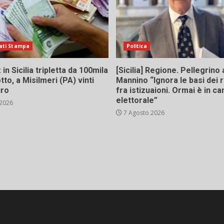
ati Stampa
Politica
in Sicilia tripletta da 100mila
[Sicilia] Regione. Pellegrino 
tto, a Misilmeri (PA) vinti
Mannino “Ignora le basi dei 
uro
fra istizuaioni. Ormai è in 
elettorale”
 2026
7 Agosto 2026