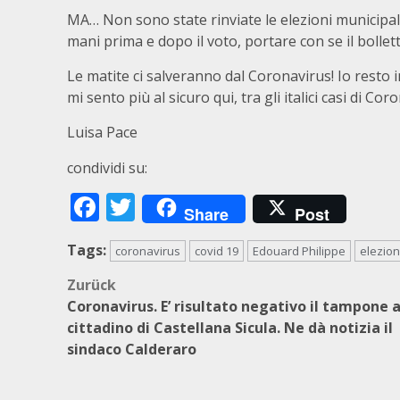
MA… Non sono state rinviate le elezioni municipal
mani prima e dopo il voto, portare con se il bollet
Le matite ci salveranno dal Coronavirus! Io resto
mi sento più al sicuro qui, tra gli italici casi di Co
Luisa Pace
condividi su:
Facebook
Twitter
Share
Post
Tags:
coronavirus
covid 19
Edouard Philippe
elezion
Beitragsnavigation
Zurück
Coronavirus. E’ risultato negativo il tampone 
cittadino di Castellana Sicula. Ne dà notizia il
sindaco Calderaro