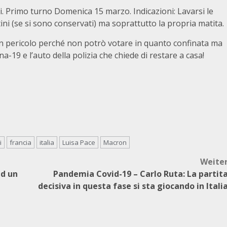
i. Primo turno Domenica 15 marzo. Indicazioni: Lavarsi le
tini (se si sono conservati) ma soprattutto la propria matita.
 in pericolo perché non potrò votare in quanto confinata ma
rona-19 e l’auto della polizia che chiede di restare a casa!
i
francia
italia
Luisa Pace
Macron
Weite
ad un
Pandemia Covid-19 – Carlo Ruta: La partit
decisiva in questa fase si sta giocando in Itali