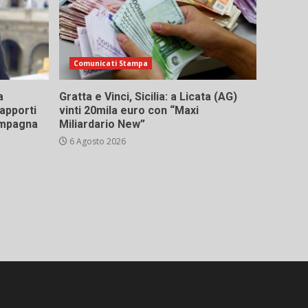
Comunicati Stampa
a
Gratta e Vinci, Sicilia: a Licata (AG)
rapporti
vinti 20mila euro con “Maxi
campagna
Miliardario New”
6 Agosto 2026