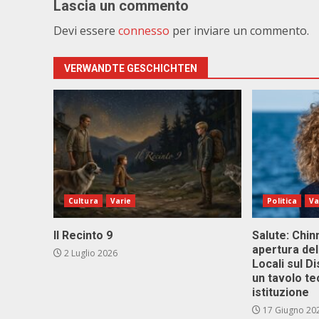
Lascia un commento
Devi essere
connesso
per inviare un commento.
VERWANDTE GESCHICHTEN
Cultura
Varie
Politica
Va
Il Recinto 9
Salute: Chinn
apertura del
2 Luglio 2026
Locali sul D
un tavolo te
istituzione
17 Giugno 20