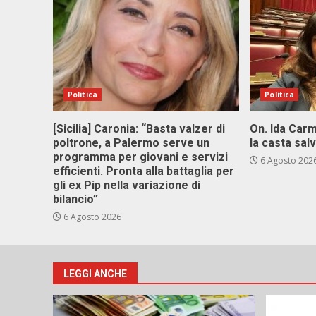
Politica
Politica
[Sicilia] Caronia: “Basta valzer di
On. Ida Carm
poltrone, a Palermo serve un
la casta sal
programma per giovani e servizi
6 Agosto 202
efficienti. Pronta alla battaglia per
gli ex Pip nella variazione di
bilancio”
6 Agosto 2026
LEGGI ANCHE