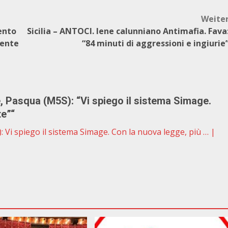
Weite
mento
Sicilia – ANTOCI. Iene calunniano Antimafia. Fava
mente
“84 minuti di aggressioni e ingiurie
, Pasqua (M5S): “Vi spiego il sistema Simage.
te”
“
 Vi spiego il sistema Simage. Con la nuova legge, più … |