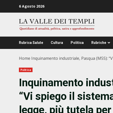
Zum
6 Agosto 2026
Inhalt
springen
Rubrica Salute
Cultura
Politica
Rubriche
Home
Inquinamento industriale, Pasqua (M5S): “Vi
Politica
Inquinamento indust
“Vi spiego il siste
legge, più tutela per