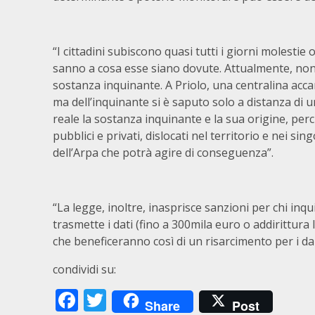
“I cittadini subiscono quasi tutti i giorni molestie
sanno a cosa esse siano dovute. Attualmente, non 
sostanza inquinante. A Priolo, una centralina accan
ma dell’inquinante si è saputo solo a distanza di u
reale la sostanza inquinante e la sua origine, perc
pubblici e privati, dislocati nel territorio e nei sin
dell’Arpa che potrà agire di conseguenza”.
“La legge, inoltre, inasprisce sanzioni per chi in
trasmette i dati (fino a 300mila euro o addirittura
che beneficeranno così di un risarcimento per i dann
condividi su:
Facebook
Twitter
Share
Post