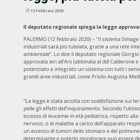
12 Febbraio 2020
Il deputato regionale spiega la legge approvata
PALERMO (12 febbraio 2020) – “Il sistema Simage è u
industriali sarà più tutelata, grazie a una rete int
ambientale”. Lo dice il deputato regionale Giorgi
approvata ieri all’Ars (abbinata al ddl Calderone e 
potenziato e integrato un sistema con tutti i sens
grandi aree industriali, come Priolo-Augusta-Melill
“La legge è stata accolta con soddisfazione sui ter
pelle gli effetti dell’inquinamento. Secondo l’ultim
eccesso di leucemie in età pediatrica, rispetto al
nervoso, o di malattie a carico dell’apparato respir
un eccesso di tumori dello stomaco e del polmone
determinante e poterlo monitorare può essere dec