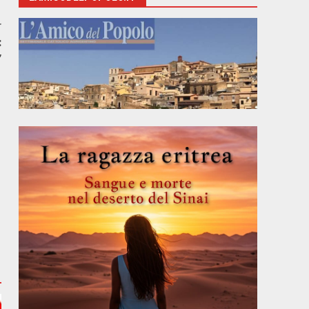
r
:
”