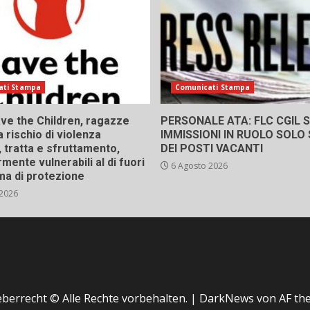
ati Stampa
Comunicati Stampa
ve the Children, ragazze
PERSONALE ATA: FLC CGIL SI
a rischio di violenza
IMMISSIONI IN RUOLO SOLO
 tratta e sfruttamento,
DEI POSTI VACANTI
rmente vulnerabili al di fuori
6 Agosto 2026
ma di protezione
 2026
berrecht © Alle Rechte vorbehalten.
|
DarkNews
von AF th