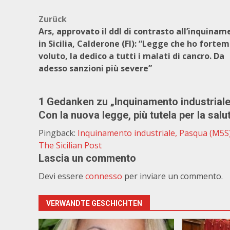
Beitragsnavigation
Zurück
Ars, approvato il ddl di contrasto all’inquina
in Sicilia, Calderone (FI): “Legge che ho forte
voluto, la dedico a tutti i malati di cancro. Da
adesso sanzioni più severe”
1 Gedanken zu „
Inquinamento industriale
Con la nuova legge, più tutela per la salu
Pingback:
Inquinamento industriale, Pasqua (M5S):
The Sicilian Post
Lascia un commento
Devi essere
connesso
per inviare un commento.
VERWANDTE GESCHICHTEN