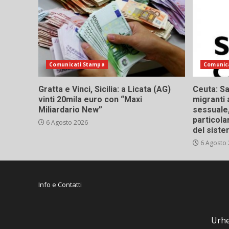
Comunicati Stampa
Comunic
Gratta e Vinci, Sicilia: a Licata (AG)
Ceuta: Sa
vinti 20mila euro con “Maxi
migranti 
Miliardario New”
sessuale,
particola
6 Agosto 2026
del siste
6 Agosto
Info e Contatti
Urhe