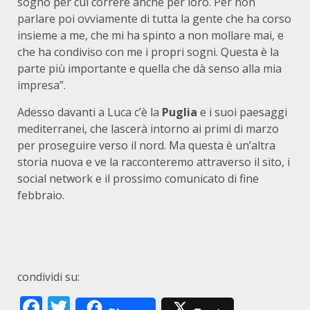
sogno per cui correre anche per loro. Per non
parlare poi ovviamente di tutta la gente che ha corso
insieme a me, che mi ha spinto a non mollare mai, e
che ha condiviso con me i propri sogni. Questa è la
parte più importante e quella che dà senso alla mia
impresa”.
Adesso davanti a Luca c’è la
Puglia
e i suoi paesaggi
mediterranei, che lascerà intorno ai primi di marzo
per proseguire verso il nord. Ma questa è un’altra
storia nuova e ve la racconteremo attraverso il sito, i
social network e il prossimo comunicato di fine
febbraio.
condividi su:
Facebook
Twitter