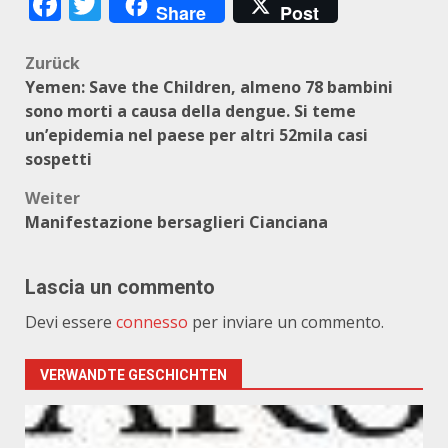
Facebook
Twitter
Share
Post
Beitragsnavigation
Zurück
Yemen: Save the Children, almeno 78 bambini
sono morti a causa della dengue. Si teme
un’epidemia nel paese per altri 52mila casi
sospetti
Weiter
Manifestazione bersaglieri Cianciana
Lascia un commento
Devi essere
connesso
per inviare un commento.
VERWANDTE GESCHICHTEN