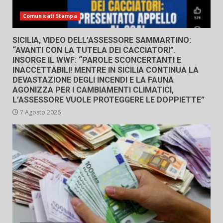
Comunicati Stampa
SICILIA, VIDEO DELL’ASSESSORE SAMMARTINO:
“AVANTI CON LA TUTELA DEI CACCIATORI”.
INSORGE IL WWF: “PAROLE SCONCERTANTI E
INACCETTABILI! MENTRE IN SICILIA CONTINUA LA
DEVASTAZIONE DEGLI INCENDI E LA FAUNA
AGONIZZA PER I CAMBIAMENTI CLIMATICI,
L’ASSESSORE VUOLE PROTEGGERE LE DOPPIETTE”
7 Agosto 2026