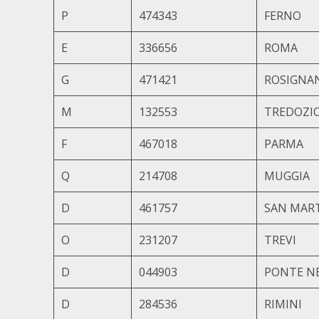
P
474343
FERNO
E
336656
ROMA
G
471421
ROSIGNA
M
132553
TREDOZI
F
467018
PARMA
Q
214708
MUGGIA
D
461757
SAN MAR
O
231207
TREVI
D
044903
PONTE NE
D
284536
RIMINI