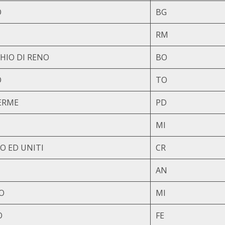
O
BG
RM
HIO DI RENO
BO
O
TO
ERME
PD
MI
O ED UNITI
CR
AN
O
MI
O
FE