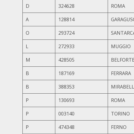
D
324628
ROMA
A
128814
GARAGUS
O
293724
SANTARC
L
272933
MUGGIO
M
428505
BELFORT
B
187169
FERRARA
B
388353
MIRABEL
P
130693
ROMA
P
003140
TORINO
P
474348
FERNO