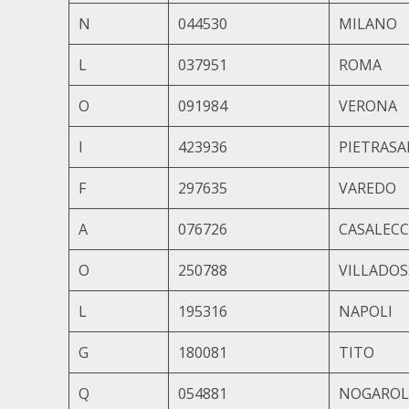
N
044530
MILANO
L
037951
ROMA
O
091984
VERONA
I
423936
PIETRAS
F
297635
VAREDO
A
076726
CASALECC
O
250788
VILLADO
L
195316
NAPOLI
G
180081
TITO
Q
054881
NOGAROL