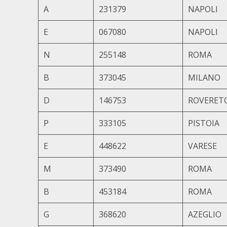
A
231379
NAPOLI
E
067080
NAPOLI
N
255148
ROMA
B
373045
MILANO
D
146753
ROVERET
P
333105
PISTOIA
E
448622
VARESE
M
373490
ROMA
B
453184
ROMA
G
368620
AZEGLIO