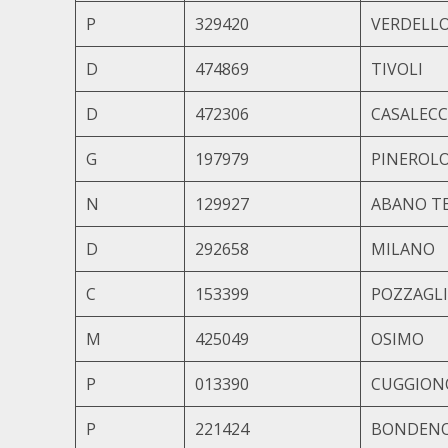
P
329420
VERDELL
D
474869
TIVOLI
D
472306
CASALECC
G
197979
PINEROL
N
129927
ABANO T
D
292658
MILANO
C
153399
POZZAGLI
M
425049
OSIMO
P
013390
CUGGION
P
221424
BONDEN