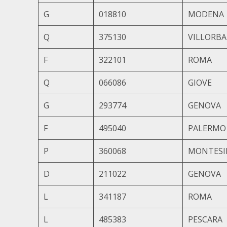
G
018810
MODENA
Q
375130
VILLORBA
F
322101
ROMA
Q
066086
GIOVE
G
293774
GENOVA
F
495040
PALERMO
P
360068
MONTESI
D
211022
GENOVA
L
341187
ROMA
L
485383
PESCARA