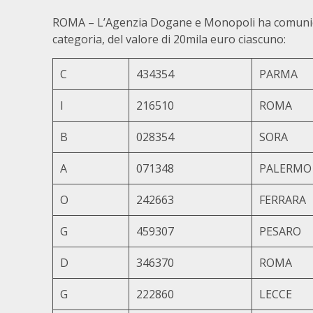
ROMA – L’Agenzia Dogane e Monopoli ha comunicato 
categoria, del valore di 20mila euro ciascuno:
C
434354
PARMA
I
216510
ROMA
B
028354
SORA
A
071348
PALERMO
O
242663
FERRARA
G
459307
PESARO
D
346370
ROMA
G
222860
LECCE