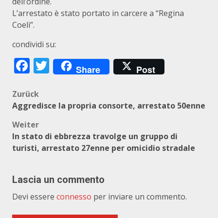
dell’ordine.
L’arrestato è stato portato in carcere a “Regina
Coeli”.
condividi su:
Facebook
Twitter
Share
Post
Beitragsnavigation
Zurück
Aggredisce la propria consorte, arrestato 50enne
Weiter
In stato di ebbrezza travolge un gruppo di
turisti, arrestato 27enne per omicidio stradale
Lascia un commento
Devi essere
connesso
per inviare un commento.