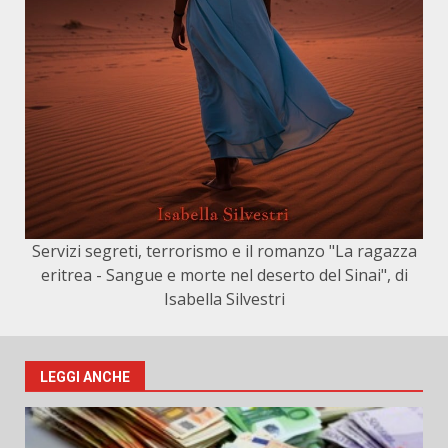
Servizi segreti, terrorismo e il romanzo "La ragazza
eritrea - Sangue e morte nel deserto del Sinai", di
Isabella Silvestri
LEGGI ANCHE