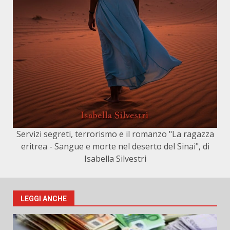
Servizi segreti, terrorismo e il romanzo "La ragazza
eritrea - Sangue e morte nel deserto del Sinai", di
Isabella Silvestri
LEGGI ANCHE