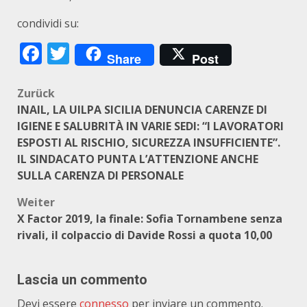
condividi su:
Facebook
Twitter
Share
Post
Beitragsnavigation
Zurück
INAIL, LA UILPA SICILIA DENUNCIA CARENZE DI
IGIENE E SALUBRITÀ IN VARIE SEDI: “I LAVORATORI
ESPOSTI AL RISCHIO, SICUREZZA INSUFFICIENTE”.
IL SINDACATO PUNTA L’ATTENZIONE ANCHE
SULLA CARENZA DI PERSONALE
Weiter
X Factor 2019, la finale: Sofia Tornambene senza
rivali, il colpaccio di Davide Rossi a quota 10,00
Lascia un commento
Devi essere
connesso
per inviare un commento.