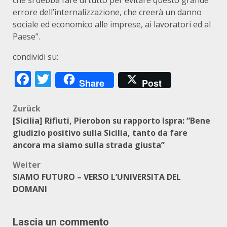
che si debba fare di tutto per evitare questo grande
errore dell’internalizzazione, che creerà un danno
sociale ed economico alle imprese, ai lavoratori ed al
Paese”.
condividi su:
Facebook
Twitter
Share
Post
Beitragsnavigation
Zurück
[Sicilia] Rifiuti, Pierobon su rapporto Ispra: “Bene
giudizio positivo sulla Sicilia, tanto da fare
ancora ma siamo sulla strada giusta”
Weiter
SIAMO FUTURO – VERSO L’UNIVERSITA DEL
DOMANI
Lascia un commento