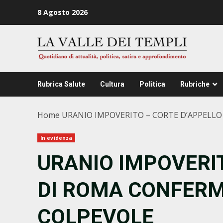
Zum
8 Agosto 2026
Inhalt
springen
Rubrica Salute
Cultura
Politica
Rubriche
Home
URANIO IMPOVERITO – CORTE D’APPELLO
In evidenza
URANIO IMPOVERI
DI ROMA CONFERM
COLPEVOLE