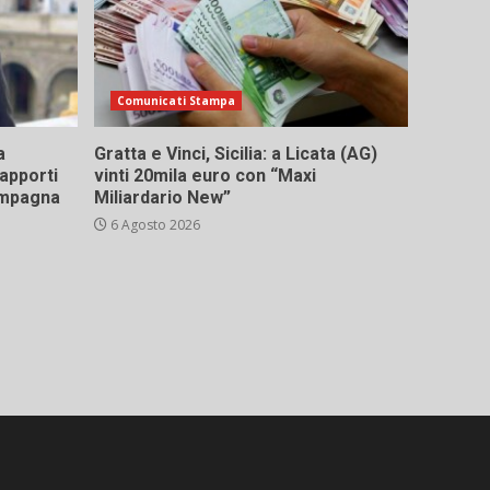
Comunicati Stampa
a
Gratta e Vinci, Sicilia: a Licata (AG)
rapporti
vinti 20mila euro con “Maxi
campagna
Miliardario New”
6 Agosto 2026