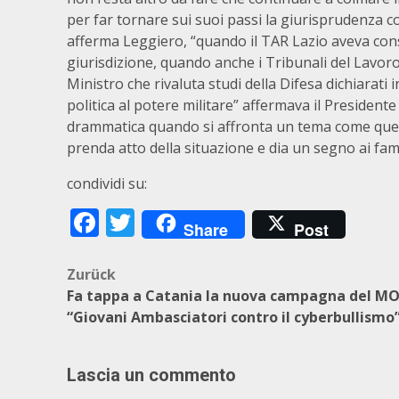
per far tornare sui suoi passi la giurisprudenza cos
afferma Leggiero, “quando il TAR Lazio aveva cons
giurisdizione, quando anche i Tribunali del Lavoro
Ministro che rivaluta studi della Difesa dichiarati i
politica al potere militare” affermava il Presiden
drammatica quando si affronta un tema come quell
prenda atto della situazione e dia un segno ai fami
condividi su:
Facebook
Twitter
Share
Post
Beitragsnavigation
Zurück
Fa tappa a Catania la nuova campagna del MO
“Giovani Ambasciatori contro il cyberbullismo
Lascia un commento