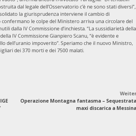
truita dal legale dell’Osservatorio c’è ne sono stati diversi”,
olidato la giurisprudenza interviene il cambio di
 confermano le colpe del Ministero arriva una circolare del
nutili dalla IV Commissione d’inchiesta. “La sussidiarietà della
te della IV Commissione Gianpiero Scanu, “è evidente e
o dell’uranio impoverito”. Speriamo che il nuovo Ministro,
gliari dei 370 morti e dei 7500 malati.
Weite
IGE
Operazione Montagna fantasma – Sequestrat
”
maxi discarica a Messin