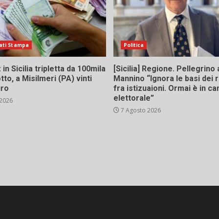
ati Stampa
Politica
in Sicilia tripletta da 100mila
[Sicilia] Regione. Pellegrino 
tto, a Misilmeri (PA) vinti
Mannino “Ignora le basi dei 
uro
fra istizuaioni. Ormai è in 
elettorale”
 2026
7 Agosto 2026