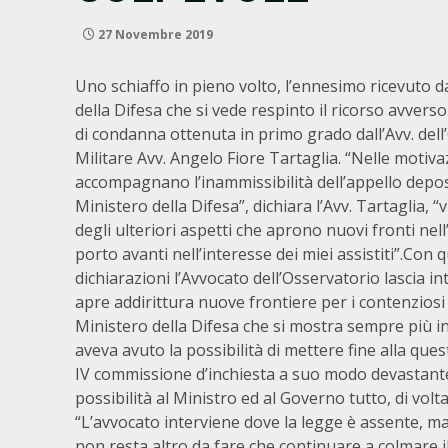
27 Novembre 2019
Uno schiaffo in pieno volto, l’ennesimo ricevuto d
della Difesa che si vede respinto il ricorso avver
di condanna ottenuta in primo grado dall’Avv. del
Militare Avv. Angelo Fiore Tartaglia. “Nelle motiva
accompagnano l’inammissibilità dell’appello depos
Ministero della Difesa”, dichiara l’Avv. Tartaglia, 
degli ulteriori aspetti che aprono nuovi fronti nel
porto avanti nell’interesse dei miei assistiti”.Con 
dichiarazioni l’Avvocato dell’Osservatorio lascia 
apre addirittura nuove frontiere per i contenziosi i
Ministero della Difesa che si mostra sempre più indif
aveva avuto la possibilità di mettere fine alla qu
IV commissione d’inchiesta a suo modo devastante
possibilità al Ministro ed al Governo tutto, di volt
“L’avvocato interviene dove la legge è assente, ma 
non resta altro da fare che continuare a colmare il