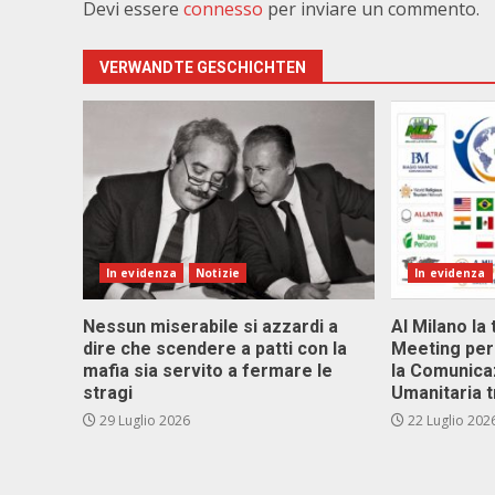
Devi essere
connesso
per inviare un commento.
VERWANDTE GESCHICHTEN
In evidenza
Notizie
In evidenza
Nessun miserabile si azzardi a
Al Milano la 
dire che scendere a patti con la
Meeting per 
mafia sia servito a fermare le
la Comunica
stragi
Umanitaria t
29 Luglio 2026
22 Luglio 202