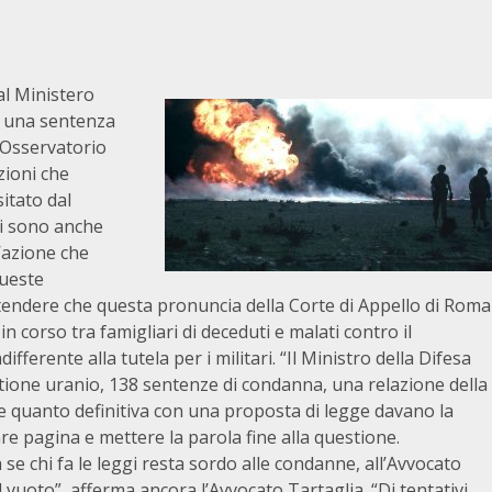
al Ministero
so una sentenza
l’Osservatorio
zioni che
itato dal
“vi sono anche
l’azione che
queste
intendere che questa pronuncia della Corte di Appello di Roma
n corso tra famigliari di deceduti e malati contro il
ferente alla tutela per i militari. “Il Ministro della Difesa
estione uranio, 138 sentenze di condanna, una relazione della
 quanto definitiva con una proposta di legge davano la
are pagina e mettere la parola fine alla questione.
se chi fa le leggi resta sordo alle condanne, all’Avvocato
 vuoto”, afferma ancora l’Avvocato Tartaglia. “Di tentativi