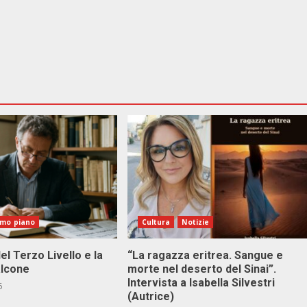
imo piano
Cultura
Notizie
el Terzo Livello e la
“La ragazza eritrea. Sangue e
alcone
morte nel deserto del Sinai”.
Intervista a Isabella Silvestri
6
(Autrice)