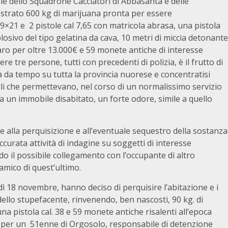
le dello Squadrone Cacciatori di Abbasanta e delle
estrato 600 kg di marijuana pronta per essere
. 9×21 e 2 pistole cal 7,65 con matricola abrasa, una pistola
losivo del tipo gelatina da cava, 10 metri di miccia detonante
ro per oltre 13.000€ e 59 monete antiche di interesse
e tre persone, tutti con precedenti di polizia, è il frutto di
già da tempo su tutta la provincia nuorese e concentratisi
lli che permettevano, nel corso di un normalissimo servizio
da un immobile disabitato, un forte odore, simile a quello
re alla perquisizione e all’eventuale sequestro della sostanza
urata attività di indagine su soggetti di interesse
do il possibile collegamento con l’occupante di altro
amico di quest’ultimo.
edì 18 novembre, hanno deciso di perquisire l’abitazione e i
dello stupefacente, rinvenendo, ben nascosti, 90 kg. di
na pistola cal. 38 e 59 monete antiche risalenti all’epoca
 per un 51enne di Orgosolo, responsabile di detenzione