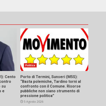
Politica
I): Cento
Porto di Termini, Sunseri (M5S):
contro
“Basta polemiche, Tardino torni al
e su
confronto con il Comune. Risorse
o e
pubbliche non siano strumento di
pressione politica”
5 Agosto 2026