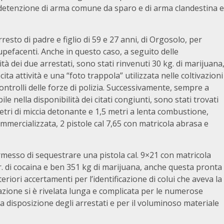
ti, detenzione di arma comune da sparo e di arma clandestina e
esto di padre e figlio di 59 e 27 anni, di Orgosolo, per
tupefacenti. Anche in questo caso, a seguito delle
ità dei due arrestati, sono stati rinvenuti 30 kg. di marijuana
cita attività e una “foto trappola” utilizzata nelle coltivazioni
ontrolli delle forze di polizia. Successivamente, sempre a
le nella disponibilità dei citati congiunti, sono stati trovati
 metri di miccia detonante e 1,5 metri a lenta combustione,
mmercializzata, 2 pistole cal 7,65 con matricola abrasa e
ermesso di sequestrare una pistola cal. 9×21 con matricola
r. di cocaina e ben 351 kg di marijuana, anche questa pronta
iori accertamenti per l’identificazione di colui che aveva la
razione si è rivelata lunga e complicata per le numerose
hi a disposizione degli arrestati e per il voluminoso materiale