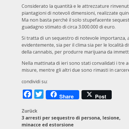
Considerato la quantità e le attrezzature rinvenute
piantagioni di notevoli dimensioni, realizzate qu
Ma non basta perché il solo stupefacente seques
guadagno stimato di circa 3.000.000 di euro.
Si tratta di un sequestro di notevole importanza, 
evidentemente, sia per il clima sia per le località d
della cannabis, per produrre marijuana da immette
Nella mattinata di ieri sono stati convalidati i tre 
misure, mentre gli altri due sono rimasti in carcer
condividi su:
Facebook
Twitter
Share
Post
Beitragsnavigation
Zurück
3 arresti per sequestro di persona, lesione,
minacce ed estorsione