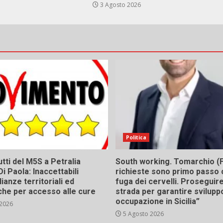
3 Agosto 2026
Politica
tti del M5S a Petralia
South working. Tomarchio (F
Di Paola: Inaccettabili
richieste sono primo passo 
ianze territoriali ed
fuga dei cervelli. Proseguir
he per accesso alle cure
strada per garantire svilupp
occupazione in Sicilia”
 2026
5 Agosto 2026