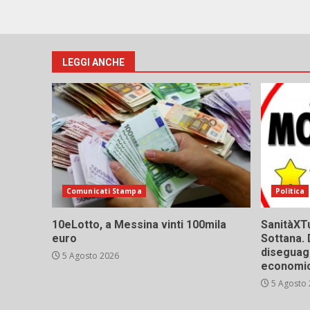
LEGGI ANCHE
Comunicati Stampa
Politica
10eLotto, a Messina vinti 100mila
SanitàXTu
euro
Sottana. 
diseguagl
5 Agosto 2026
economic
5 Agosto