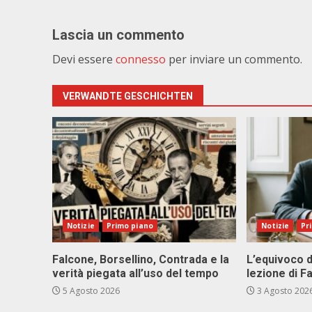
Lascia un commento
Devi essere
connesso
per inviare un commento.
VERWANDTE GESCHICHTEN
Notizie
Primo piano
Notizie
Pr
Falcone, Borsellino, Contrada e la
L’equivoco d
verità piegata all’uso del tempo
lezione di F
5 Agosto 2026
3 Agosto 202