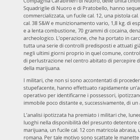
Compagnia Carabinieri di Nuoro, delle unità cinofi
Squadriglie di Nuoro e di Pratobello, hanno sequ
commercializzata, un fucile cal. 12, una pistola cal
cal. 38 S&W e munizionamento vario, 1,8 kg. di esp
e a lenta combustione, 70 grammi di cocaina, dena
archeologico. L’operazione, che ha portato in carcer
tutta una serie di controlli predisposti e attuati 
negli ultimi giorni proprio in quel comune, contro
di perlustrazione nel centro abitato di percepire 
della marijuana.
I militari, che non si sono accontentati di procede
stupefacente, hanno effettuato rapidamente un’acc
operativo per identificarne i possessori, ipotizzan
immobile poco distante e, successivamente, di un 
L’analisi ipotizzata ha premiato i militari che, lun
luoghi nella disponibilità del presunto detentore 
marijuana, un fucile cal. 12 con matricola abrasa, u
romana. Per tale motivo sono scattate le manette