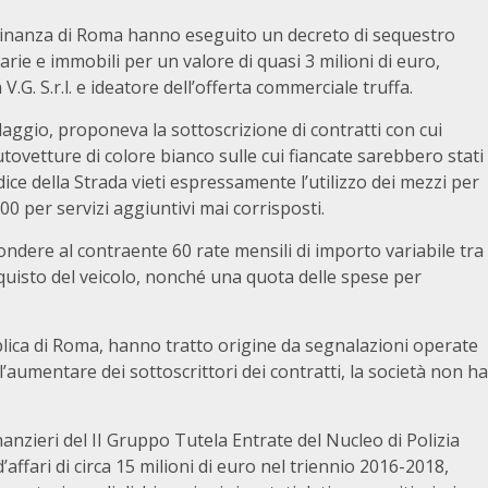
 Finanza di Roma hanno eseguito un decreto di sequestro
rie e immobili per un valore di quasi 3 milioni di euro,
.G. S.r.l. e ideatore dell’offerta commerciale truffa.
claggio, proponeva la sottoscrizione di contratti con cui
ovetture di colore bianco sulle cui fiancate sarebbero stati
ice della Strada vieti espressamente l’utilizzo dei mezzi per
00 per servizi aggiuntivi mai corrisposti.
ondere al contraente 60 rate mensili di importo variabile tra
cquisto del veicolo, nonché una quota delle spese per
blica di Roma, hanno tratto origine da segnalazioni operate
ll’aumentare dei sottoscrittori dei contratti, la società non ha
nanzieri del II Gruppo Tutela Entrate del Nucleo di Polizia
ffari di circa 15 milioni di euro nel triennio 2016-2018,