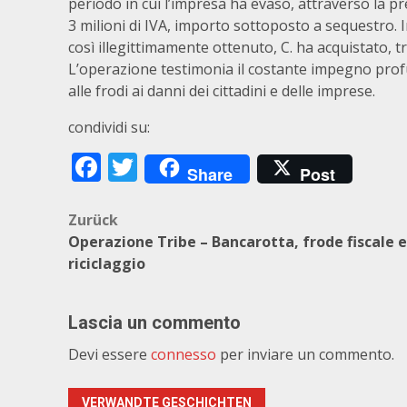
periodo in cui l’impresa ha evaso, attraverso la pre
3 milioni di IVA, importo sottoposto a sequestro. I
così illegittimamente ottenuto, C. ha acquistato, tr
L’operazione testimonia il costante impegno profus
alle frodi ai danni dei cittadini e delle imprese.
condividi su:
Facebook
Twitter
Share
Post
Beitragsnavigation
Zurück
Operazione Tribe – Bancarotta, frode fiscale e
riciclaggio
Lascia un commento
Devi essere
connesso
per inviare un commento.
VERWANDTE GESCHICHTEN