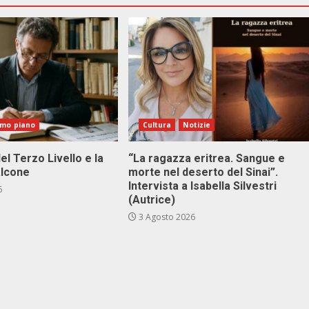
imo piano
Cultura
Notizie
el Terzo Livello e la
“La ragazza eritrea. Sangue e
alcone
morte nel deserto del Sinai”.
Intervista a Isabella Silvestri
6
(Autrice)
3 Agosto 2026