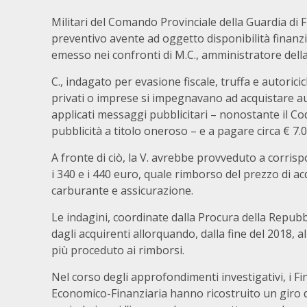
Militari del Comando Provinciale della Guardia di
preventivo avente ad oggetto disponibilità finanzia
emesso nei confronti di M.C., amministratore della V
C., indagato per evasione fiscale, truffa e autorici
privati o imprese si impegnavano ad acquistare aut
applicati messaggi pubblicitari – nonostante il Cod
pubblicità a titolo oneroso – e a pagare circa € 7.0
A fronte di ciò, la V. avrebbe provveduto a corrisp
i 340 e i 440 euro, quale rimborso del prezzo di a
carburante e assicurazione.
Le indagini, coordinate dalla Procura della Repub
dagli acquirenti allorquando, dalla fine del 2018, a
più proceduto ai rimborsi.
Nel corso degli approfondimenti investigativi, i Fi
Economico-Finanziaria hanno ricostruito un giro d’a