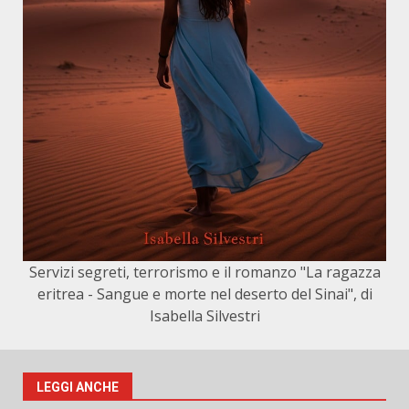
Servizi segreti, terrorismo e il romanzo "La ragazza
eritrea - Sangue e morte nel deserto del Sinai", di
Isabella Silvestri
LEGGI ANCHE