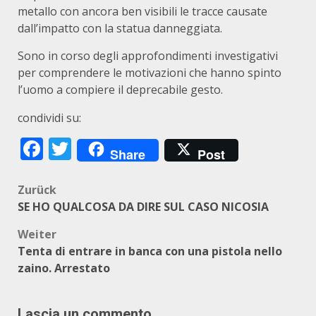
metallo con ancora ben visibili le tracce causate
dall’impatto con la statua danneggiata.
Sono in corso degli approfondimenti investigativi
per comprendere le motivazioni che hanno spinto
l’uomo a compiere il deprecabile gesto.
condividi su:
Facebook
Twitter
Share
Post
Beitragsnavigation
Zurück
SE HO QUALCOSA DA DIRE SUL CASO NICOSIA
Weiter
Tenta di entrare in banca con una pistola nello
zaino. Arrestato
Lascia un commento