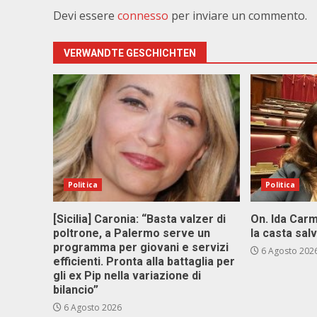
Devi essere
connesso
per inviare un commento.
VERWANDTE GESCHICHTEN
Politica
Politica
[Sicilia] Caronia: “Basta valzer di
On. Ida Carm
poltrone, a Palermo serve un
la casta sal
programma per giovani e servizi
6 Agosto 202
efficienti. Pronta alla battaglia per
gli ex Pip nella variazione di
bilancio”
6 Agosto 2026