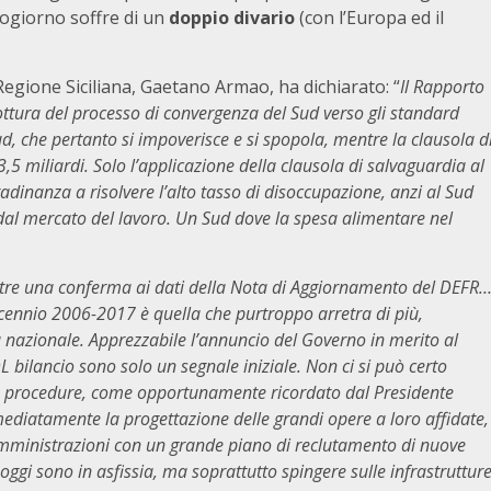
zogiorno soffre di un
doppio divario
(con l’Europa ed il
Regione Siciliana, Gaetano Armao, ha dichiarato: “
Il Rapporto
ttura del processo di convergenza del Sud verso gli standard
d, che pertanto si impoverisce e si spopola, mentre la clausola d
 miliardi. Solo l’applicazione della clausola di salvaguardia al
tadinanza a risolvere l’alto tasso di disoccupazione, anzi al Sud
 dal mercato del lavoro. Un Sud dove la spesa alimentare nel
ltre una conferma ai dati della Nota di Aggiornamento del DEFR
cennio 2006-2017 è quella che purtroppo arretra di più,
tà nazionale. Apprezzabile l’annuncio del Governo in merito al
L bilancio sono solo un segnale iniziale. Non ci si può certo
le procedure, come opportunamente ricordato dal Presidente
ediatamente la progettazione delle grandi opere a loro affidate,
 amministrazioni con un grande piano di reclutamento di nuove
 oggi sono in asfissia, ma soprattutto spingere sulle infrastruttur