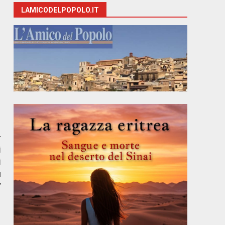
LAMICODELPOPOLO.IT
r
i
i
ù
”