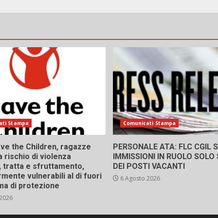
ati Stampa
Comunicati Stampa
ve the Children, ragazze
PERSONALE ATA: FLC CGIL SI
a rischio di violenza
IMMISSIONI IN RUOLO SOLO
 tratta e sfruttamento,
DEI POSTI VACANTI
rmente vulnerabili al di fuori
6 Agosto 2026
ma di protezione
 2026