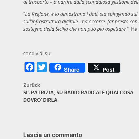
di trasporto – a partire dalla scandalosa gestione delle
“
La Regione, e lo dimostrano i dati, sta spingendo sul p
sull’infrastruttura digitale, ma occorre far presto co
sostegno della Sicilia che non può più aspettare.
”. Ha
condividi su:
Facebook
Twitter
Share
Post
Beitragsnavigation
Zurück
SI’. PATRIZIA, SU RADIO RADICALE QUALCOSA
DOVRO’ DIRLA
Lascia un commento