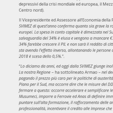
depressivi della crisi mondiale ed europea, il Mez
Centro nord).
Il Vicepresidente ed Assessore all’Economia della 
SVIMEZ di quest’anno conferma quanto sia grave la ro
europei. La spesa in conto capitale è dimezzata nel Su
salvaguardia del 34% è elusa e vengono a mancare €3,5
34% farebbe crescere il PIL e non sarà il reddito di cit
sta avendo l’effetto inverso, allontanando le persone
2018 è scesa dello 0,5%.
”.
“
Lo diciamo da anni, ed oggi dalla SVIMEZ giunge ino
La nostra Regione
– ha sottolineato Armao –
nel de
pagando il prezzo più caro per le politiche di austeri
Piano per il Sud, ma occorre dire che le misure del DD
fermare a questo: occorre accelerare e semplificare 
Musumeci, imporre a Ferrovie ed Anas di definire imm
puntare sull’alta formazione, il rafforzamento delle
professionalità, incentivare il credito alle imprese che