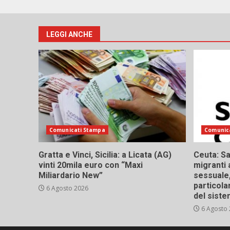
LEGGI ANCHE
Comunicati Stampa
Comunic
Gratta e Vinci, Sicilia: a Licata (AG)
Ceuta: Sa
vinti 20mila euro con “Maxi
migranti 
Miliardario New”
sessuale,
particola
6 Agosto 2026
del siste
6 Agosto