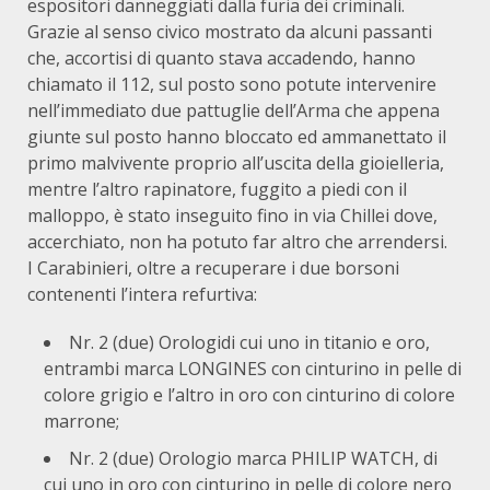
espositori danneggiati dalla furia dei criminali.
Grazie al senso civico mostrato da alcuni passanti
che, accortisi di quanto stava accadendo, hanno
chiamato il 112, sul posto sono potute intervenire
nell’immediato due pattuglie dell’Arma che appena
giunte sul posto hanno bloccato ed ammanettato il
primo malvivente proprio all’uscita della gioielleria,
mentre l’altro rapinatore, fuggito a piedi con il
malloppo, è stato inseguito fino in via Chillei dove,
accerchiato, non ha potuto far altro che arrendersi.
I Carabinieri, oltre a recuperare i due borsoni
contenenti l’intera refurtiva:
Nr. 2 (due) Orologidi cui uno in titanio e oro,
entrambi marca LONGINES con cinturino in pelle di
colore grigio e l’altro in oro con cinturino di colore
marrone;
Nr. 2 (due) Orologio marca PHILIP WATCH, di
cui uno in oro con cinturino in pelle di colore nero