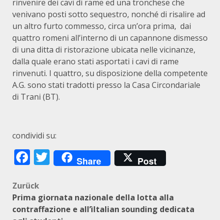
rinvenire dei cavi di rame ed una tronchese che
venivano posti sotto sequestro, nonché di risalire ad
un altro furto commesso, circa un’ora prima, dai
quattro romeni all’interno di un capannone dismesso
di una ditta di ristorazione ubicata nelle vicinanze,
dalla quale erano stati asportati i cavi di rame
rinvenuti. I quattro, su disposizione della competente
A.G. sono stati tradotti presso la Casa Circondariale
di Trani (BT).
condividi su:
Facebook
Twitter
Share
Post
Beitragsnavigation
Zurück
Prima giornata nazionale della lotta alla
contraffazione e all’ìItalian sounding dedicata