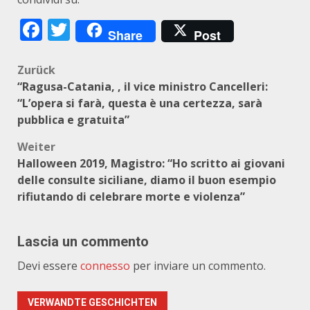
Facebook
Twitter
Share
Post
Beitragsnavigation
Zurück
“Ragusa-Catania, , il vice ministro Cancelleri:
“L’opera si farà, questa è una certezza, sarà
pubblica e gratuita”
Weiter
Halloween 2019, Magistro: “Ho scritto ai giovani
delle consulte siciliane, diamo il buon esempio
rifiutando di celebrare morte e violenza”
Lascia un commento
Devi essere
connesso
per inviare un commento.
VERWANDTE GESCHICHTEN